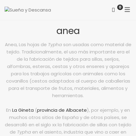
0
ACERCA DE NOSOTROS
CATEGORÍAS
anea
COMO LOCALIZARNOS
Colchones
Anea, Las hojas de
Typha
son usadas como material de
PREGUNTAS FRECUENTES
tejido. Tradicionalmente, el uso más importante era el
Somieres
de la fabricación de tejidos para sillas, serijos,
alfombras, esteras, cestas y otros enseres y aparejos
canapés
para los trabajos agrícolas con animales como los
Almohadas
covanillos (cestos adaptados al cuerpo de caballerías
para el transporte de frutos, materiales, alimentos y
Protectores
herramientas.
Reposapiés
En
La Gineta
(
provincia de Albacete
), por ejemplo, y en
muchos otros sitios de España y de otros países, se
Sillones
desarrolló en el siglo xx la fabricación de sillas con tejido
Sillas
de
Typha
en el asiento, industria que vino a caer en