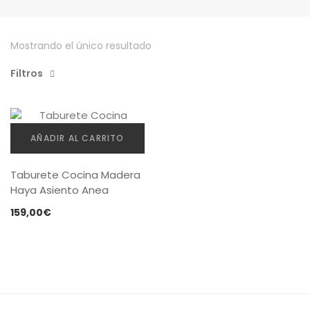
Política de privacidad
Envíos y Devoluciones
Mostrando el único resultado
Filtros
AÑADIR AL CARRITO
Taburete Cocina Madera
Haya Asiento Anea
159,00
€