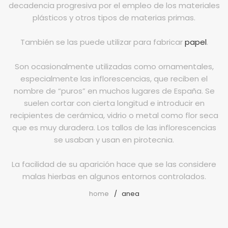
decadencia progresiva por el empleo de los materiales
Mesas
plásticos y otros tipos de materias primas.
Sofás
También se las puede utilizar para fabricar
papel
.
Auxiliar
Son ocasionalmente utilizadas como ornamentales,
Dormitorios
especialmente las inflorescencias, que reciben el
nombre de “puros” en muchos lugares de España. Se
suelen cortar con cierta longitud e introducir en
ÚTILES
recipientes de cerámica, vidrio o metal como flor seca
que es muy duradera. Los tallos de las inflorescencias
Tu cuenta
se usaban y usan en pirotecnia.
Carro de la compra
La facilidad de su aparición hace que se las considere
Aviso Legal
malas hierbas en algunos entornos controlados.
home
anea
Condiciones de compra
Política de cookies