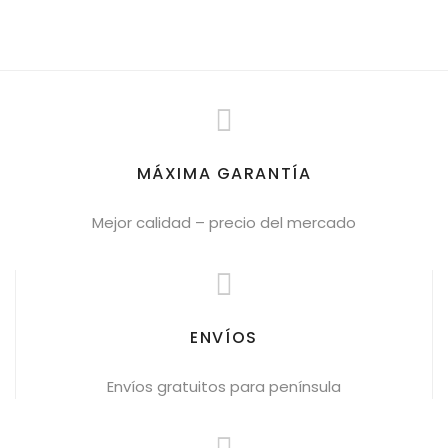
DORMITORIOS
Política de privacidad
VER AHORA
Envíos y Devoluciones
VER AHORA
MÁXIMA GARANTÍA
Mejor calidad – precio del mercado
ENVÍOS
Envíos gratuitos para península