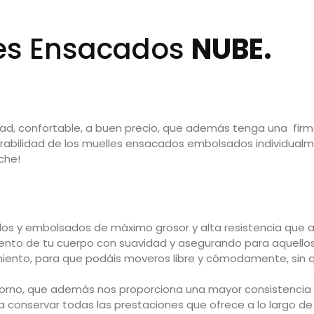
les Ensacados
NUBE.
dad, confortable, a buen precio, que además tenga una fir
irabilidad de los muelles ensacados embolsados individual
che!
s y embolsados de máximo grosor y alta resistencia que ap
ento de tu cuerpo con suavidad y asegurando para aquell
miento, para que podáis moveros libre y cómodamente, si
torno, que además nos proporciona una mayor consistencia
 conservar todas las prestaciones que ofrece a lo largo de s