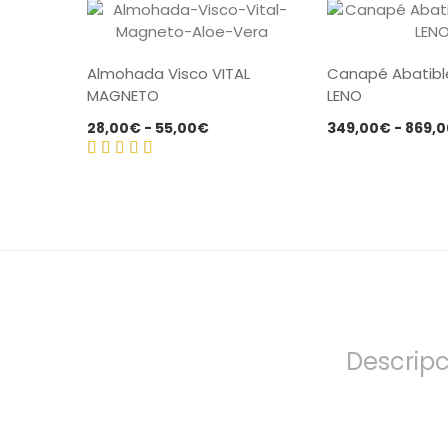
Almohada Visco VITAL
Canapé Abatibl
MAGNETO
LENO
Rango
28,00
€
-
55,00
€
349,00
€
-
869,0
de
precios:
Valorado
desde
con
5.00
28,00€
de 5
hasta
55,00€
Descripc