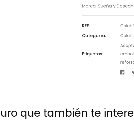
Marca:
Sueña y Descan
REF:
Colch
Categoría:
Colch
Adapt
Etiquetas:
embol
reforz
uro que también te interes