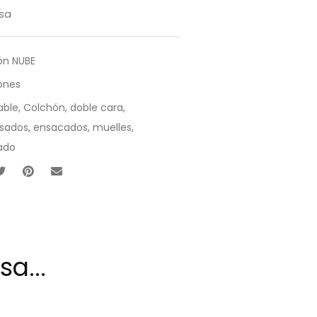
sa
ón NUBE
ones
able
,
Colchón
,
doble cara
,
sados
,
ensacados
,
muelles
,
ado
a...