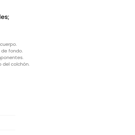
es;
cuerpo.
 de fondo.
omponentes.
o del colchón.