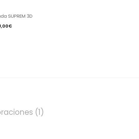
ada SUPREM 3D
Rango
9,00
€
de
precios:
desde
119,00€
hasta
169,00€
raciones (1)