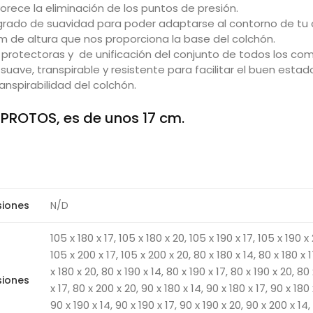
ece la eliminación de los puntos de presión.
rado de suavidad para poder adaptarse al contorno de tu 
m de altura que nos proporciona la base del colchón.
s protectoras y de unificación del conjunto de todos los c
uave, transpirable y resistente para facilitar el buen estad
anspirabilidad del colchón.
o PROTOS, es de unos 17 cm.
siones
N/D
105 x 180 x 17, 105 x 180 x 20, 105 x 190 x 17, 105 x 190 x 
105 x 200 x 17, 105 x 200 x 20, 80 x 180 x 14, 80 x 180 x 
x 180 x 20, 80 x 190 x 14, 80 x 190 x 17, 80 x 190 x 20, 80
siones
x 17, 80 x 200 x 20, 90 x 180 x 14, 90 x 180 x 17, 90 x 180 
90 x 190 x 14, 90 x 190 x 17, 90 x 190 x 20, 90 x 200 x 14,