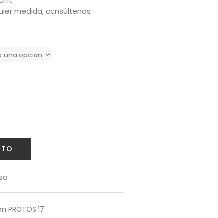
 cm.
ier medida, consúltenos.
ITO
sa
ón PROTOS 17