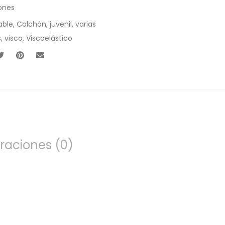
ones
able
,
Colchón
,
juvenil
,
varias
s
,
visco
,
Viscoelástico
raciones (0)