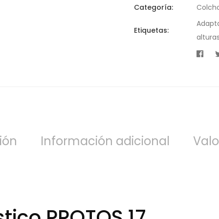
Categoría:
Colch
Adapt
Etiquetas:
altura
ión
Información adicional
Valo
stico PROTOS 17