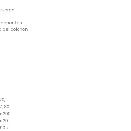
cuerpo.
omponentes.
o del colchón.
20,
17, 80
 x 200
x 20,
 90 x