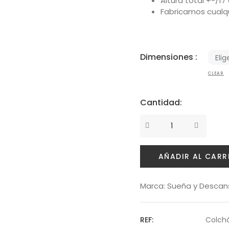
Altura total +-/17
Fabricamos cualqu
Dimensiones :
CLEAR
Cantidad:
Cantidad
AÑADIR AL CARR
Marca:
Sueña y Descan
REF:
Colch