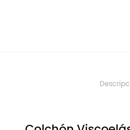
Descripc
Colchón Viscoelá