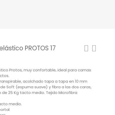
elástico PROTOS 17
Rango
de
tico Protos, muy confortable, ideal para camas
precios:
ctos.
desde
 transpirable, acolchado tapa a tapa en 10 mm
229,00€
 de Soft (espuma suave) y fibra a las dos caras,
m de 25 Kg tacto medio. Tejido Microfibra
hasta
289,00€
acto medio.
ortal.