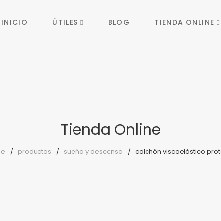
INICIO
ÚTILES
BLOG
TIENDA ONLINE
Tienda Online
me
productos
sueña y descansa
colchón viscoelástico prot