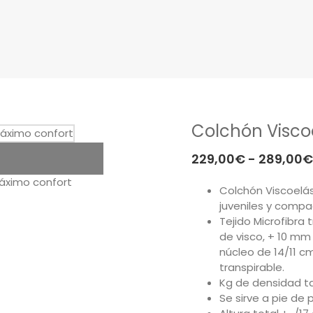
Colchón Visco
229,00
€
-
289,00
€
Colchón Viscoelás
juveniles y compa
Tejido Microfibra
de visco, + 10 mm
núcleo de 14/11 c
transpirable.
Kg de densidad t
Se sirve a pie de p