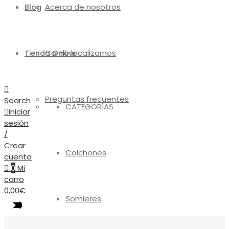
Acerca de nosotros
Blog
Como localizarnos
Tienda Online
Preguntas frecuentes
Search
CATEGORÍAS
Iniciar
sesión
/
Crear
Colchones
cuenta
0
Mi
carro
0,00
€
Somieres