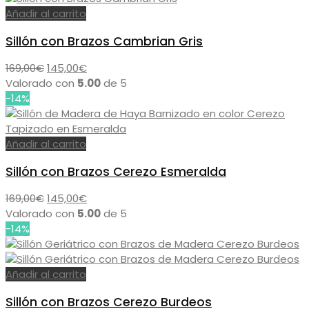
pueden
hasta
Añadir al carrito
elegir
599,00€
en
Sillón con Brazos Cambrian Gris
la
página
El
El
169,00
€
145,00
€
de
precio
precio
Valorado con
5.00
de 5
producto
original
actual
-14%
era:
es:
169,00€.
145,00€.
Añadir al carrito
Sillón con Brazos Cerezo Esmeralda
El
El
169,00
€
145,00
€
precio
precio
Valorado con
5.00
de 5
original
actual
-14%
era:
es:
169,00€.
145,00€.
Añadir al carrito
Sillón con Brazos Cerezo Burdeos