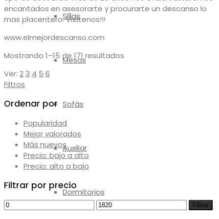
encantados en asesorarte y procurarte un descanso lo
Sillas
mas placentero. Visítenos!!!
www.elmejordescanso.com
Ordenado
Mostrando 1–15 de 171 resultados
Mesas
por
Ver:
2
3
4
5
6
los
Filtros
últimos
Ordenar por
Sofás
Popularidad
Mejor valorados
Más nuevos
Auxiliar
Precio: bajo a alto
Precio: alto a bajo
Filtrar por precio
Dormitorios
Precio
Precio
Filtrar
mínimo
máximo