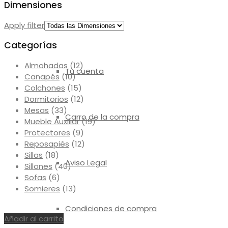
Dimensiones
Apply filter
ÚTILES
Categorías
Almohadas
(12)
Tu cuenta
Canapés
(10)
Colchones
(15)
Dormitorios
(12)
Mesas
(33)
Carro de la compra
Mueble Auxiliar
(19)
Protectores
(9)
Reposapiés
(12)
Sillas
(18)
Aviso Legal
Sillones
(40)
Sofas
(6)
Somieres
(13)
Condiciones de compra
Añadir al carrito