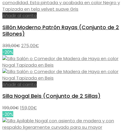
Añadir al carrito
Sillón Moderno Patrón Rayas (Conjunto de 2
Sillones)
El
El
339,00
€
275,00
€
precio
precio
-20%
original
actual
era:
es:
339,00€.
275,00€.
Añadir al carrito
Silla Nogal Beis (Conjunto de 2 Sillas)
El
El
199,00
€
159,00
€
precio
precio
-20%
original
actual
era:
es: