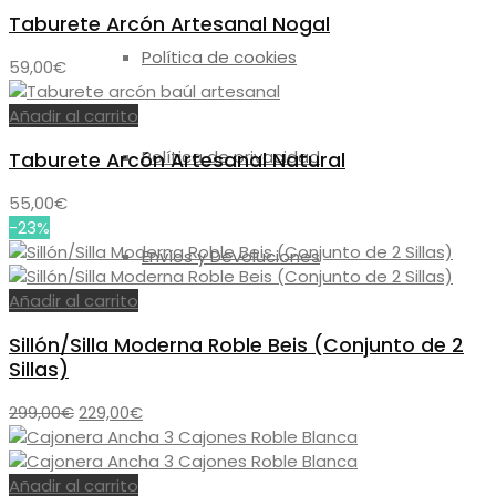
Taburete Arcón Artesanal Nogal
Política de cookies
59,00
€
Añadir al carrito
Política de privacidad
Taburete Arcón Artesanal Natural
55,00
€
-23%
Envíos y Devoluciones
Añadir al carrito
Sillón/Silla Moderna Roble Beis (Conjunto de 2
Sillas)
El
El
299,00
€
229,00
€
precio
precio
original
actual
era:
es:
Añadir al carrito