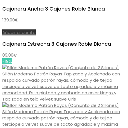
299,00€.
229,00€.
Cajonera Ancha 3 Cajones Roble Blanca
139,00
€
Añadir al carrito
Cajonera Estrecha 3 Cajones Roble Blanca
89,00
€
-19%