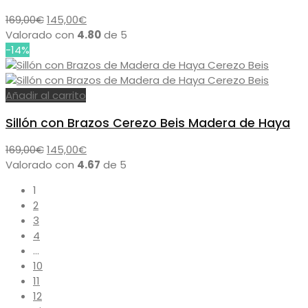
El
El
169,00
€
145,00
€
precio
precio
Valorado con
4.80
de 5
original
actual
-14%
era:
es:
169,00€.
145,00€.
Añadir al carrito
Sillón con Brazos Cerezo Beis Madera de Haya
El
El
169,00
€
145,00
€
precio
precio
Valorado con
4.67
de 5
original
actual
1
era:
es:
2
169,00€.
145,00€.
3
4
…
10
11
12