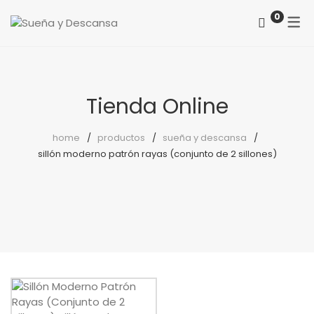
0
ACERCA DE NOSOTROS
CATEGORÍAS
COMO LOCALIZARNOS
Colchones
Tienda Online
PREGUNTAS FRECUENTES
Somieres
home
productos
sueña y descansa
sillón moderno patrón rayas (conjunto de 2 sillones)
canapés
Almohadas
Protectores
Reposapiés
Sillones
Sillas