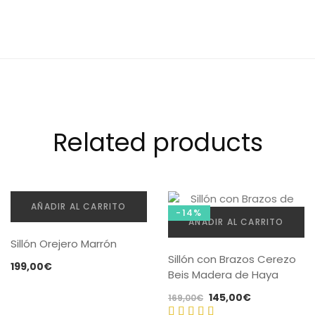
Related products
AÑADIR AL CARRITO
-14%
AÑADIR AL CARRITO
Sillón Orejero Marrón
Sillón con Brazos Cerezo
199,00
€
Beis Madera de Haya
El
El
145,00
€
169,00
€
precio
precio