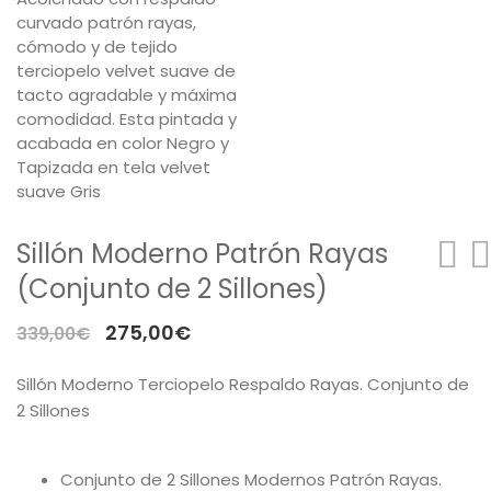
Sillón Moderno Patrón Rayas
(Conjunto de 2 Sillones)
El
El
275,00
€
339,00
€
precio
precio
Sillón Moderno Terciopelo Respaldo Rayas. Conjunto de
original
actual
2 Sillones
era:
es:
339,00€.
275,00€.
Conjunto de 2 Sillones Modernos Patrón Rayas.