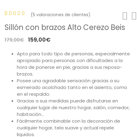
(
5
valoraciones de clientes)
Valorado
5
Sillón con brazos Alto Cerezo Beis
con
5.00
de 5 en
El
El
159,00
€
179,00
€
base a
precio
precio
valoraciones
Apto para todo tipo de personas, especialmente
original
actual
de
apropiado para personas con dificultades a la
era:
es:
hora de ponerse en pie, gracias a sus reposa-
clientes
179,00€.
159,00€.
brazos.
Posee una agradable sensación gracias a su
esmerado acolchado tanto en el asiento, como
en el respaldo.
Gracias a sus medidas puede disfrutarse en
cualquier lugar de nuestro hogar, salón, comedor,
habitación…
Fácilmente combinable con la decoración de
cualquier hogar, tela suave y actual repele
liquidos.