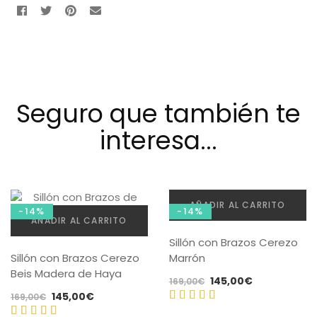
Seguro que también te
interesa...
AÑADIR AL CARRITO
-14%
-14%
AÑADIR AL CARRITO
Sillón con Brazos Cerezo
Sillón con Brazos Cerezo
Marrón
Beis Madera de Haya
El
El
145,00
€
169,00
€
El
El
145,00
€
precio
precio
169,00
€
precio
precio
original
actual
Valorado