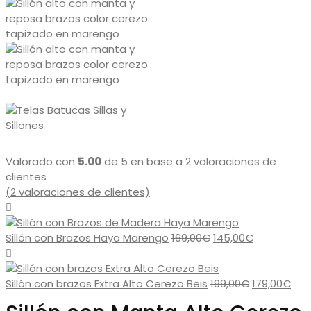
Valorado con
5.00
de 5 en base a
2
valoraciones de
clientes
(
2
valoraciones de clientes)
El
El
Sillón con Brazos Haya Marengo
169,00
€
145,00
€
precio
precio
original
actual
era:
El
es:
El
Sillón con brazos Extra Alto Cerezo Beis
199,00
€
179,00
€
169,00€.
precio
145,00€.
pre