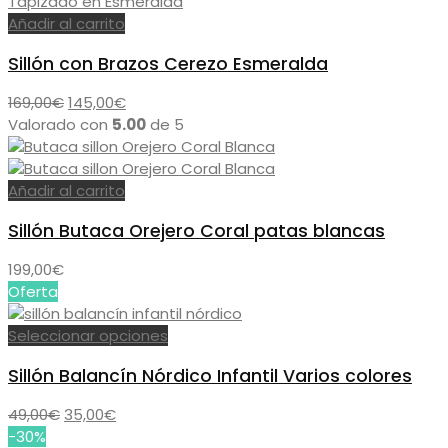
179,00€.
159,00€.
Añadir al carrito
Sillón con Brazos Cerezo Esmeralda
El
El
169,00
€
145,00
€
precio
precio
Valorado con
5.00
de 5
original
actual
era:
es:
169,00€.
145,00€.
Añadir al carrito
Sillón Butaca Orejero Coral patas blancas
199,00
€
Oferta
Este
Seleccionar opciones
producto
Sillón Balancín Nórdico Infantil Varios colores
tiene
múltiples
El
El
49,00
€
35,00
€
variantes.
precio
precio
-30%
Las