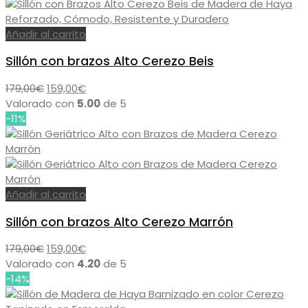
299,00€.
209,00€.
Añadir al carrito
Sillón con brazos Alto Cerezo Beis
El
El
179,00
€
159,00
€
precio
precio
Valorado con
5.00
de 5
original
actual
-11%
era:
es:
179,00€.
159,00€.
Añadir al carrito
Sillón con brazos Alto Cerezo Marrón
El
El
179,00
€
159,00
€
precio
precio
Valorado con
4.20
de 5
original
actual
-14%
era:
es: