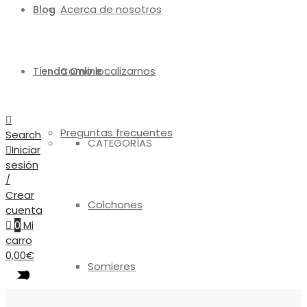
Acerca de nosotros
Blog
Como localizarnos
Tienda Online
Preguntas frecuentes
Search
CATEGORÍAS
Iniciar
sesión
/
Crear
Colchones
cuenta
0
Mi
carro
0,00
€
Somieres