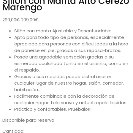
Sillón con Manta Alto Cerezo
original
act
Marengo
era:
es:
199,00€.
179,
El
El
299,00
€
209,00
€
precio
precio
Sillón con manta Ajustable y Desenfundable.
original
actual
Apto para todo tipo de personas, especialmente
era:
es:
apropiado para personas con dificultades a la hora
299,00€.
209,00€.
de ponerse en pie, gracias a sus reposa-brazos.
Posee una agradable sensación gracias a su
esmerado acolchado tanto en el asiento, como en
el respaldo.
Gracias a sus medidas puede disfrutarse en
cualquier lugar de nuestro hogar, salón, comedor,
habitación…
Fácilmente combinable con la decoración de
cualquier hogar, tela suave y actual repele liquidos.
Práctico y confortable!!. Pruébalo!!!
Disponible para reserva
Cantidad: