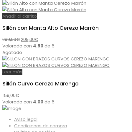
original
actual
opciones
era:
es:
se
49,00€.
35,00€.
Añadir al carrito
pueden
elegir
Sillón con Manta Alto Cerezo Marrón
en
la
El
El
299,00
€
209,00
€
página
precio
precio
Valorado con
4.50
de 5
de
original
actual
Agotado
producto
era:
es:
299,00€.
209,00€.
Leer más
Sillón Curvo Cerezo Marengo
159,00
€
Valorado con
4.00
de 5
Aviso legal
Condiciones de compra