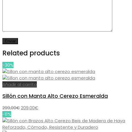
Related products
-30%
Añadir al carrito
Sillón con Manta Alto Cerezo Esmeralda
El
El
299,00
€
209,00
€
precio
precio
-11%
original
actual
era:
es: