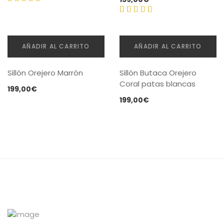
original
actual
Valorado
era:
es:
Valorado
con
5.00
169,00€.
145,00€.
con
de 5
AÑADIR AL CARRITO
AÑADIR AL CARRITO
4.00
de
5
Sillón Orejero Marrón
Sillón Butaca Orejero
Coral patas blancas
199,00
€
199,00
€