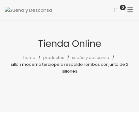
0
ACERCA DE NOSOTROS
CATEGORÍAS
COMO LOCALIZARNOS
Tienda Online
Colchones
PREGUNTAS FRECUENTES
Somieres
home
productos
sueña y descansa
sillón moderno terciopelo respaldo rombos conjunto de 2
canapés
sillones
Almohadas
Protectores
Reposapiés
Sillones
Sillas