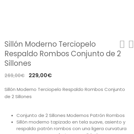
Mesas
Sofás
Auxiliar
Sillón Moderno Terciopelo
Dormitorios
Respaldo Rombos Conjunto de 2
Sillones
ÚTILES
El
El
229,00
€
269,00
€
Tu cuenta
precio
precio
Sillón Moderno Terciopelo Respaldo Rombos Conjunto
Carro de la compra
original
actual
de 2 Sillones
era:
es:
Aviso Legal
269,00€.
229,00€.
Conjunto de 2 Sillones Modernos Patrón Rombos
Condiciones de compra
Sillón moderno tapizado en tela suave, asiento y
Política de cookies
respaldo patrón rombos con una ligera curvatura