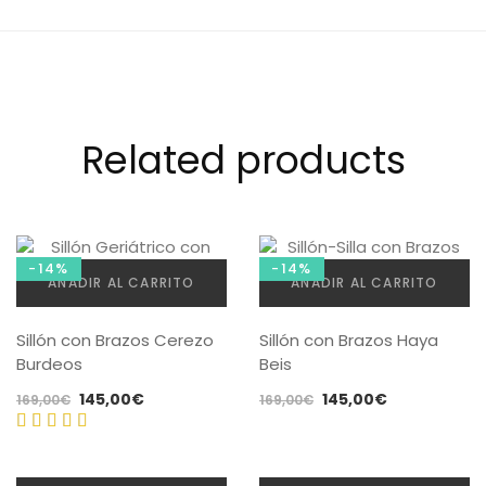
Related products
-14%
-14%
AÑADIR AL CARRITO
AÑADIR AL CARRITO
Sillón con Brazos Cerezo
Sillón con Brazos Haya
Burdeos
Beis
El
El
El
El
145,00
€
145,00
€
169,00
€
169,00
€
precio
precio
precio
precio
original
actual
original
actual
Valorado
era:
es:
era:
es:
con
4.80