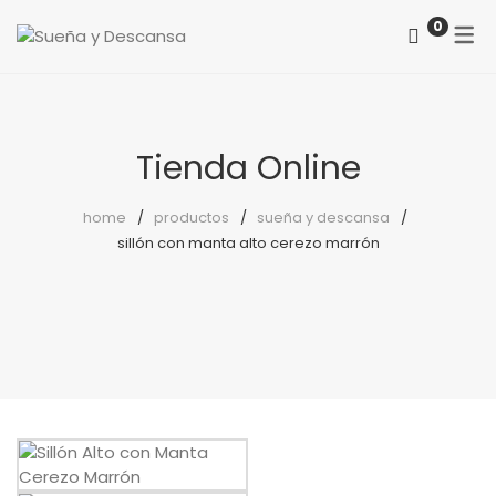
0
ACERCA DE NOSOTROS
CATEGORÍAS
COMO LOCALIZARNOS
Colchones
Tienda Online
PREGUNTAS FRECUENTES
Somieres
home
productos
sueña y descansa
sillón con manta alto cerezo marrón
canapés
Almohadas
Protectores
Reposapiés
Sillones
Sillas