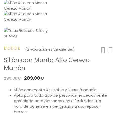
(
2
valoraciones de clientes)
Valorado
2
Sillón con Manta Alto Cerezo
con
4.50
Marrón
de 5 en
base a
El
El
209,00
€
299,00
€
valoraciones
precio
precio
de
Sillón con manta Ajustable y Desenfundable.
original
actual
clientes
Apto para todo tipo de personas, especialmente
era:
es:
apropiado para personas con dificultades a la
299,00€.
209,00€.
hora de ponerse en pie, gracias a sus reposa-
brazos.