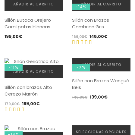
169,00€.
145,00€.
169,00€.
145,00€.
AÑADIR AL CARRITO
AÑADIR AL CARRITO
de 5
-14%
Sillón Butaca Orejero
Sillón con Brazos
Coral patas blancas
Cambrian Gris
El
El
199,00
€
145,00
€
169,00
€
precio
precio
original
actual
Valorado
era:
es:
con
5.00
169,00€.
145,00€.
AÑADIR AL CARRITO
de 5
-11%
-7%
AÑADIR AL CARRITO
Sillón con Brazos Wengué
Sillón con brazos Alto
Beis
Cerezo Marrón
El
El
139,00
€
149,00
€
El
El
159,00
€
precio
precio
179,00
€
precio
precio
original
actual
original
actual
era:
es:
Valorado
era:
es:
149,00€.
139,00€.
con
4.20
179,00€.
159,00€.
SELECCIONAR OPCIONES
de 5
-14%