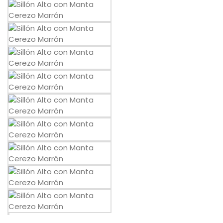
Mesas
Sofás
Auxiliar
Dormitorios
ÚTILES
Tu cuenta
Carro de la compra
Aviso Legal
Condiciones de compra
Política de cookies