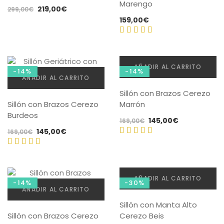
Marengo
El
El
219,00
€
299,00
€
precio
precio
159,00
€
original
actual
era:
es:
Valorado
299,00€.
219,00€.
con
AÑADIR AL CARRITO
4.00
de
-14%
-14%
AÑADIR AL CARRITO
5
Sillón con Brazos Cerezo
Sillón con Brazos Cerezo
Marrón
Burdeos
El
El
145,00
€
169,00
€
El
El
145,00
€
precio
precio
169,00
€
precio
precio
original
actual
Valorado
original
actual
era:
es:
Valorado
con
4.75
era:
es:
169,00€.
145,00€.
con
4.80
de 5
169,00€.
145,00€.
AÑADIR AL CARRITO
de 5
-14%
-30%
AÑADIR AL CARRITO
Sillón con Manta Alto
Sillón con Brazos Cerezo
Cerezo Beis