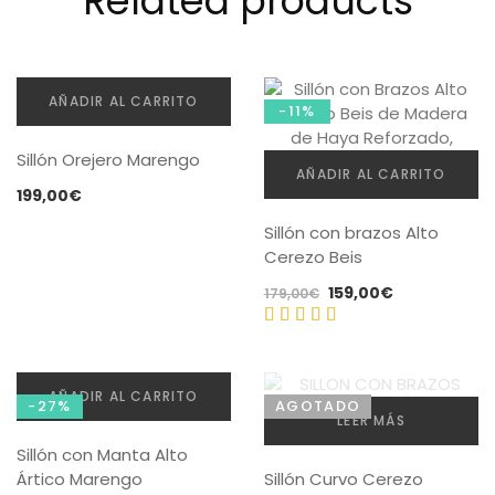
Related products
AÑADIR AL CARRITO
-11%
Sillón Orejero Marengo
AÑADIR AL CARRITO
199,00
€
Sillón con brazos Alto
Cerezo Beis
El
El
159,00
€
179,00
€
precio
precio
original
actual
Valorado
era:
es:
con
5.00
179,00€.
159,00€.
AÑADIR AL CARRITO
de 5
-27%
AGOTADO
LEER MÁS
Sillón con Manta Alto
Ártico Marengo
Sillón Curvo Cerezo