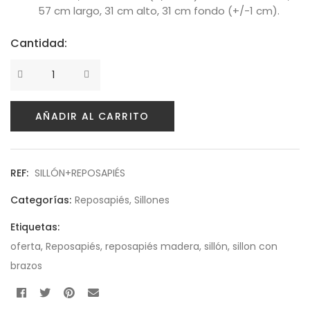
57 cm largo, 31 cm alto, 31 cm fondo (+/-1 cm).
Política de privacidad
Cantidad:
Envíos y Devoluciones
AÑADIR AL CARRITO
REF:
SILLÓN+REPOSAPIÉS
Categorías:
Reposapiés
,
Sillones
Etiquetas:
oferta
,
Reposapiés
,
reposapiés madera
,
sillón
,
sillon con
brazos