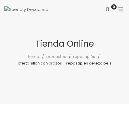
0
ACERCA DE NOSOTROS
CATEGORÍAS
COMO LOCALIZARNOS
Colchones
Tienda Online
PREGUNTAS FRECUENTES
Somieres
home
productos
reposapiés
oferta sillón con brazos + reposapiés cerezo beis
canapés
Almohadas
Protectores
Reposapiés
Sillones
Sillas