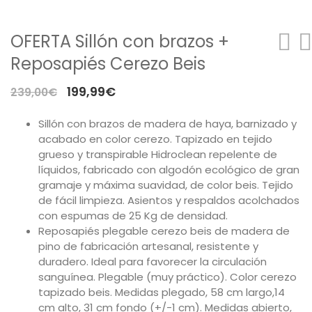
Mesas
OFERTA Sillón con brazos +
Sofás
Reposapiés Cerezo Beis
Auxiliar
El
El
199,99
€
239,00
€
Dormitorios
precio
precio
Sillón con brazos de madera de haya, barnizado y
original
actual
acabado en color cerezo. Tapizado en tejido
ÚTILES
era:
es:
grueso y transpirable Hidroclean repelente de
239,00€.
199,99€.
líquidos, fabricado con algodón ecológico de gran
Tu cuenta
gramaje y máxima suavidad, de color beis. Tejido
de fácil limpieza. Asientos y respaldos acolchados
Carro de la compra
con espumas de 25 Kg de densidad.
Reposapiés plegable cerezo beis de madera de
Aviso Legal
pino de fabricación artesanal, resistente y
duradero. Ideal para favorecer la circulación
Condiciones de compra
sanguínea. Plegable (muy práctico). Color cerezo
tapizado beis. Medidas plegado, 58 cm largo,14
Política de cookies
cm alto, 31 cm fondo (+/-1 cm). Medidas abierto,