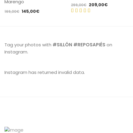
Marengo
El
El
209,00
€
299,00
€
El
El
145,00
€
precio
precio
169,00
€
precio
precio
original
actual
Valorado
original
actual
era:
es:
con
5.00
era:
es:
299,00€.
209,00€.
de 5
169,00€.
145,00€.
Tag your photos with
#SILLÓN #REPOSAPIÉS
on
Instagram.
Instagram has returned invalid data.