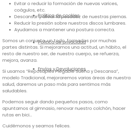
Evitar o reducir la formación de nuevas varices,
coágulos, etc.
Política de cookies
Descansar y aliviar la pesadez de nuestras piernas.
Reducir la presión sobre nuestros discos lumbares.
Ayudarnos a mantener una postura correcta.
Somos un conjunto, un todo, formados por muchas
Política de privacidad
partes distintas. Si mejoramos una actitud, un hábito, el
resto de nuestro ser, de nuestro cuerpo, se refuerza,
mejora, avanza.
Envíos y Devoluciones
Si usamos “Reposapiés Plegable Sueña y Descansa”,
modelo Tradicional, mejoraremos varias áreas de nuestra
salud, daremos un paso más para sentirnos más
saludables.
Podemos seguir dando pequeños pasos, como
apuntarnos al gimnasio, renovar nuestro colchón, hacer
rutas en bici…
Cuidémonos y seamos felices.