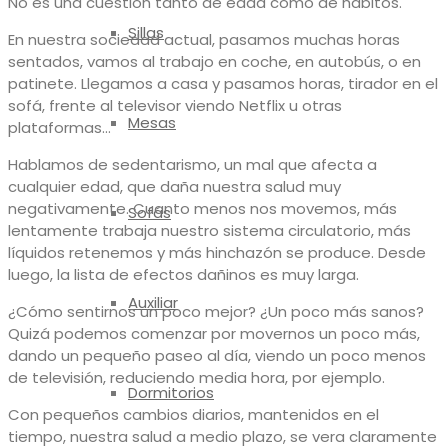
No es una cuestión tanto de edad como de hábitos.
Sillas
En nuestra sociedad actual, pasamos muchas horas
sentados, vamos al trabajo en coche, en autobús, o en
patinete. Llegamos a casa y pasamos horas, tirador en el
sofá, frente al televisor viendo Netflix u otras
Mesas
plataformas…
Hablamos de sedentarismo, un mal que afecta a
cualquier edad, que daña nuestra salud muy
negativamente. Cuanto menos nos movemos, más
Sofás
lentamente trabaja nuestro sistema circulatorio, más
líquidos retenemos y más hinchazón se produce. Desde
luego, la lista de efectos dañinos es muy larga.
Auxiliar
¿Cómo sentirnos un poco mejor? ¿Un poco más sanos?
Quizá podemos comenzar por movernos un poco más,
dando un pequeño paseo al día, viendo un poco menos
de televisión, reduciendo media hora, por ejemplo.
Dormitorios
Con pequeños cambios diarios, mantenidos en el
tiempo, nuestra salud a medio plazo, se vera claramente