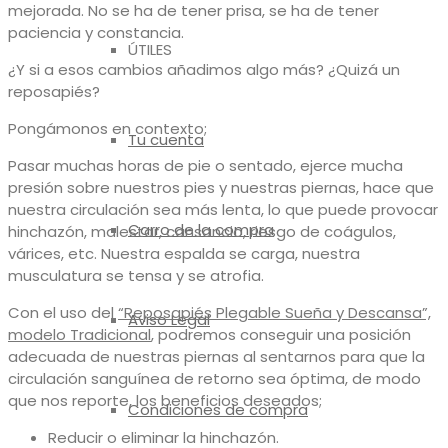
mejorada. No se ha de tener prisa, se ha de tener
paciencia y constancia.
ÚTILES
¿Y si a esos cambios añadimos algo más? ¿Quizá un
reposapiés?
Pongámonos en contexto;
Tu cuenta
Pasar muchas horas de pie o sentado, ejerce mucha
presión sobre nuestros pies y nuestras piernas, hace que
nuestra circulación sea más lenta, lo que puede provocar
Carro de la compra
hinchazón, malestar, cansancio, riesgo de coágulos,
várices, etc. Nuestra espalda se carga, nuestra
musculatura se tensa y se atrofia.
Con el uso del
“Reposapiés Plegable Sueña y Descansa”,
Aviso Legal
modelo Tradicional
, podremos conseguir una posición
adecuada de nuestras piernas al sentarnos para que la
circulación sanguínea de retorno sea óptima, de modo
que nos reporte, los beneficios deseados;
Condiciones de compra
Reducir o eliminar la hinchazón.