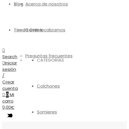
Acerca de nosotros
Blog
Como localizarnos
Tienda Online
Preguntas frecuentes
Search
CATEGORÍAS
Iniciar
sesión
/
Crear
Colchones
cuenta
0
Mi
carro
0,00
€
Somieres