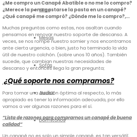
¿Me compro un Canapé Abatible o no me lo compro?
¿Merece la pena gastarse la pasta en un canapé?
Sillas
¿Qué canapé me compró? ¿Dónde me lo compro?,…
Muchas preguntas como estas, nos asaltan cuando
pensamos en renovar nuestro soporte de descanso. A
Mesas
veces, se nos rompe nuestro somier y nos encontramos
ante cierta urgencia, o bien, justo ha terminado la vida
útil de nuestro colchón. (sobre unos 10 años). También
sucede, que cambian nuestras necesidades de
Sofás
descanso y entonces llega la gran pregunta;
¿Qué soporte nos compramos?
Auxiliar
Para tomar una decisión óptima al respecto, lo más
apropiado es tener la información adecuada, por ello
vamos a ver algunas razones para el sí.
“Lista de razones para comprarnos un canapé de buena
Dormitorios
calidad”
Un canapé no es solo un simple canapé, es tan
versátil
,