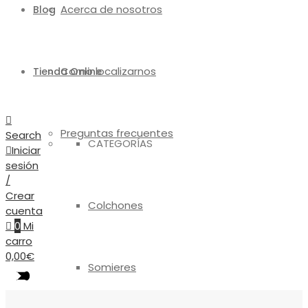
Acerca de nosotros
Blog
Como localizarnos
Tienda Online
Preguntas frecuentes
Search
CATEGORÍAS
Iniciar
sesión
/
Crear
Colchones
cuenta
0
Mi
carro
0,00
€
Somieres