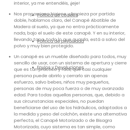
interior, ya me entendéis, ¡jeje!
Nos proporciona higiene y limpieza por partida
Política de cookies
doble, hablamos claro, del Canapé Abatible de
Madera al suelo, ya que no entra prácticamente
nada, bajo el suelo de este canapé. Y en su interior,
llevando tapa, todo lo que guarda, está a salvo del
Política de privacidad
polvo y muy bien protegido.
Un canapé es un mueble diseñado para todos, muy
sencillo de usar, con un sistema de apertura y cierre
Envíos y Devoluciones
que es tan practico y fácil, que casi cualquier
persona puede abrirlo y cerrarlo sin apenas
esfuerzo, salvo bebes, niños muy pequeños,
personas de muy poca fuerza o de muy avanzada
edad. Para todas aquellas personas, que, debido a
sus circunstancias especiales, no puedan
beneficiarse del uso de los hidráulicos, adaptados a
la medida y peso del colchón, existe una alternativa
perfecta, el Canapé Motorizado o de Bisagra
Motorizada, cuyo sistema es tan simple, como