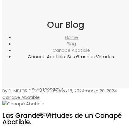
canapés
Our Blog
Almohadas
Home
Blog
Canapé Abatible
Canapé Abatible. Sus Grandes Virtudes.
Protectores
Reposapiés
By
EL MEJOR DESCANSO
marzo 18, 2024
marzo 20, 2024
Canapé Abatible
Las Grandes Virtudes de un Canapé
Sillones
Abatible.