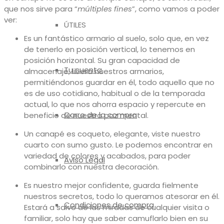
que nos sirve para “
múltiples fines
”, como vamos a poder
ver:
ÚTILES
Es un fantástico armario al suelo, solo que, en vez
de tenerlo en posición vertical, lo tenemos en
posición horizontal. Su gran capacidad de
Tu cuenta
almacenaje, libera nuestros armarios,
permitiéndonos guardar en él, todo aquello que no
es de uso cotidiano, habitual o de la temporada
actual, lo que nos ahorra espacio y repercute en
Carro de la compra
beneficio de nuestra paz mental.
Un canapé es coqueto, elegante, viste nuestro
cuarto con sumo gusto. Le podemos encontrar en
variedad de colores y acabados, para poder
Aviso Legal
combinarlo con nuestra decoración.
Es nuestro mejor confidente, guarda fielmente
nuestros secretos, todo lo queramos atesorar en él.
Condiciones de compra
Estará a salvo de las miradas de cualquier visita o
familiar, solo hay que saber camuflarlo bien en su