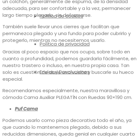
un colchón, generalmente de espuma, de la densidad
adecuada, para ser confortable y a la vez, permanecer
largo tiempo plegado, sin deformarse.
Política de cookies
También suele llevar unos cierres que facilitan que
permanezca plegado y una funda para poder cubrirlo y
protegerlo, mientras no necesitemos usarlo.
Política de privacidad
Gracias al poco espacio que nos ocupa, sobre todo en
cuanto a profundidad, podemos guardarla fácilmente, en
nuestro trastero o incluso, en nuestra propia casa. Tan
Envíos y Devoluciones
solo es cuestión de darle una vuelta y buscarle su hueco
especial.
Recomendamos especialmente, nuestra maravillosa y
cómoda Cama Auxiliar PLEGATÍN con Ruedas 90×190 cm.
Puf Cama
Podemos usarlo como pieza decorativa todo el año, ya
que cuando lo mantenemos plegado, debido a sus
reducidas dimensiones, queda genial en cualquier cuarto