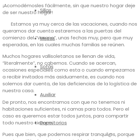
¡Acomodémosles fácilmente, sin que nuestro hogar deje
Sillas
de ser nuestro hogar!
Estamos ya muy cerca de las vacaciones, cuando nos
queramos dar cuenta estaremos a las puertas del
comienzo del “Verano”, unas fechas muy, pero que muy
Mesas
esperadas, en las cuales muchas familias se reúnen.
Muchos hogares vallisoletanos se llenan de vida,
“literalmente”, no cabemos. Cuando se acercan,
Sofás
ocasiones especiales como esta o cuando empezamos
a recibir invitados más asiduamente, es cuando nos
solemos dar cuenta, de las deficiencias de la logística de
nuestra casa.
Auxiliar
De pronto, nos encontramos con que no tenemos ni
habitaciones suficientes, ni camas para todos. Pero el
caso es queremos estar todos juntos, para compartir
todo nuestro tiempo.
Dormitorios
Pues que bien, que podemos respirar tranquil@s, porque