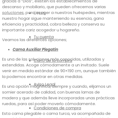
gracias a “Dios”, existen los establecimientos de
descanso y mobiliario, que pueden ofrecernos varias
soluciones
, para acoger a nuestros huéspedes, mientras
ÚTILES
nuestro hogar sigue manteniendo su esencia, gana
eficiencia y practicidad, cobra belleza y conserva su
importante cariz acogedor u hogareño.
Tu cuenta
Veamos las diferentes opciones;
Cama Auxiliar Plegatin
Es una de las soluciones más conocidas, utilizadas y
Carro de la compra
extendidas. Acoge cómodamente a un invitado. Suele
venir en medida estándar de 90×190 cm, aunque también
la podemos encontrar en otras medidas.
Aviso Legal
Es una opción magnífica, siempre y cuando, elijamos un
somier acerado de calidad, con buenas lamas de
madera y que además lleve incorporadas unas prácticas
ruedas, para así poder moverlo cómodamente.
Condiciones de compra
Esta cama plegable o cama turca, va acompañada de