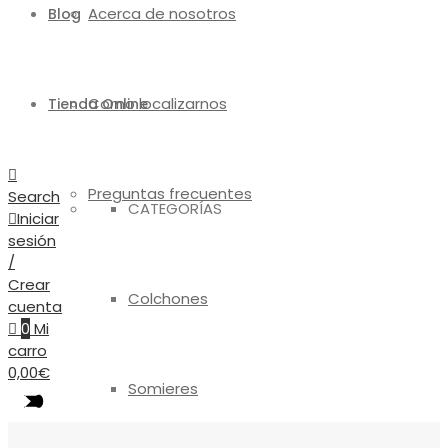
Acerca de nosotros
Blog
Como localizarnos
Tienda Online
Preguntas frecuentes
Search
CATEGORÍAS
Iniciar
sesión
/
Crear
Colchones
cuenta
0
Mi
carro
0,00
€
Somieres