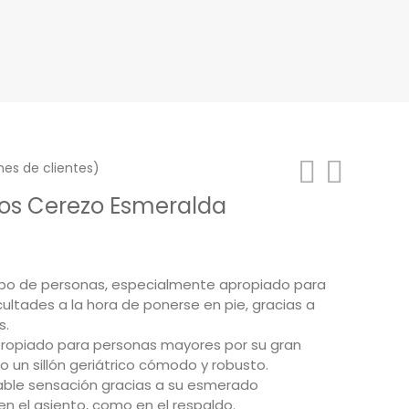
nes de clientes)
zos Cerezo Esmeralda
ecio
ipo de personas, especialmente apropiado para
tual
cultades a la hora de ponerse en pie, gracias a
:
s.
5,00€.
ropiado para personas mayores por su gran
 un sillón geriátrico cómodo y robusto.
ble sensación gracias a su esmerado
n el asiento, como en el respaldo.