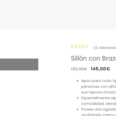
(
4
valoracio
Valorado
3
Sillón con Bra
con
5.00
de 5 en
El
El
145,00
€
169,00
€
base a
precio
pr
valoraciones
Apto para todo t
original
ac
de
personas con difi
era:
es
sus reposa-brazo
clientes
169,00€.
14
Especialmente ap
comodidad, siendo
Posee una agrada
acolchado tanto e