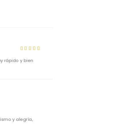
Valorado
y rápido y bien
con
5
de
5
ismo y alegría,