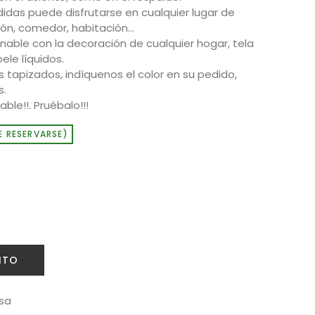
idas puede disfrutarse en cualquier lugar de
lón, comedor, habitación…
able con la decoración de cualquier hogar, tela
ele líquidos.
s tapizados, indíquenos el color en su pedido,
s.
ble!!. Pruébalo!!!
E RESERVARSE)
ITO
sa