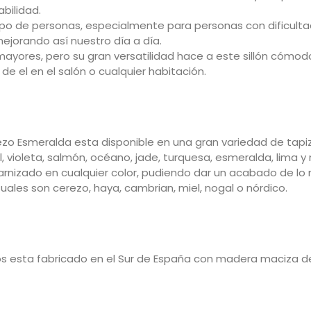
abilidad.
ipo de personas, especialmente para personas con dificultad
ejorando así nuestro día a día.
yores, pero su gran versatilidad hace a este sillón cómod
e el en el salón o cualquier habitación.
ezo Esmeralda esta disponible en una gran variedad de tapiz
, violeta, salmón, océano, jade, turquesa, esmeralda, lima y
arnizado en cualquier color, pudiendo dar un acabado de lo ma
ales son cerezo, haya, cambrian, miel, nogal o nórdico.
s esta fabricado en el Sur de España con madera maciza de 