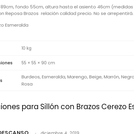
 89cm, fondo 55cm, altura hasta el asiento 46cm (medidas
on Reposa Brazos relación calidad precio. No se arrepentirá.
10 kg
siones
55 × 55 × 90 cm
Burdeos, Esmeralda, Marengo, Beige, Marrón, Negro
s
Rosa
ciones para
Sillón con Brazos Cerezo 
 DESCANSO
diciembre 4, 2019