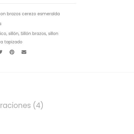
 con brazos cerezo esmeralda
s
rico
,
sillón
,
Sillón brazos
,
sillon
a tapizado
raciones (4)