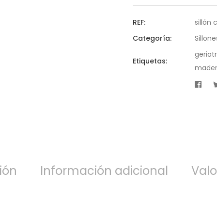
REF:
sillón
Categoría:
Sillone
geriat
Etiquetas:
mader
ión
Información adicional
Valo