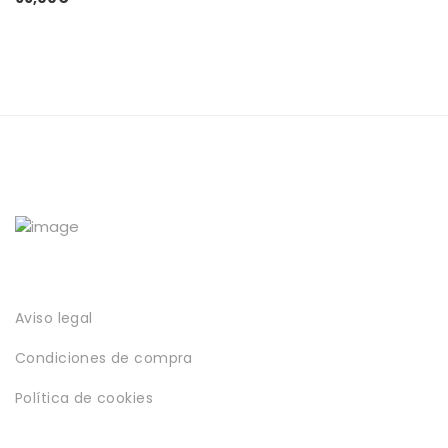
página
de
producto
Aviso legal
Condiciones de compra
Política de cookies