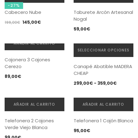
-27%
Cabecero Nube
Taburete Arcón Artesanal
Nogal
El
El
145,00
€
199,00
€
precio
precio
59,00
€
original
actual
era:
es:
AÑADIR AL CARRITO
199,00€.
145,00€.
SELECCIONAR OPCIONES
Cajonera 3 Cajones
Este
Cerezo
Canapé Abatible MADERA
producto
CHEAP
tiene
89,00
€
múltiples
Rango
299,00
€
-
359,00
€
variantes.
de
Las
precios:
opciones
desde
AÑADIR AL CARRITO
AÑADIR AL CARRITO
se
299,00€
pueden
hasta
Telefonera 2 Cajones
Telefonera 1 Cajón Blanca
elegir
359,00€
Verde Viejo Blanca
en
95,00
€
la
99,00
€