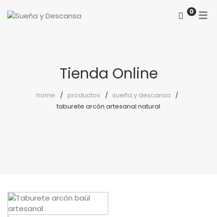
0
ACERCA DE NOSOTROS
CATEGORÍAS
COMO LOCALIZARNOS
Colchones
Tienda Online
PREGUNTAS FRECUENTES
Somieres
home
productos
sueña y descansa
taburete arcón artesanal natural
canapés
Almohadas
Protectores
Reposapiés
Sillones
Sillas