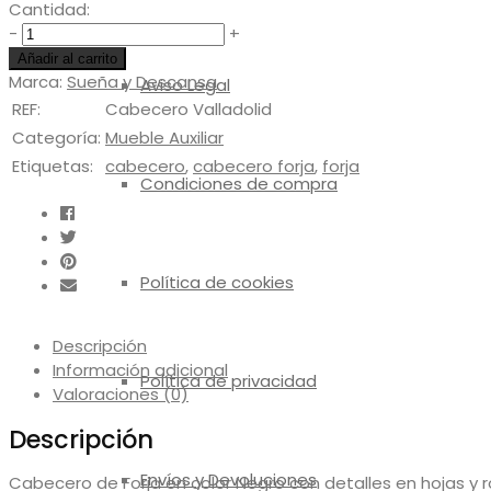
Cantidad:
Cantidad
-
+
Añadir al carrito
Marca:
Sueña y Descansa
Aviso Legal
REF:
Cabecero Valladolid
Categoría:
Mueble Auxiliar
Etiquetas:
cabecero
,
cabecero forja
,
forja
Condiciones de compra
Política de cookies
Descripción
Información adicional
Política de privacidad
Valoraciones (0)
Descripción
Envíos y Devoluciones
Cabecero de Forja en color Negro con detalles en hojas y ro