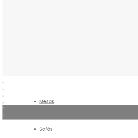
Reposapiés
Sillones
Sillas
Mesas
Sofás