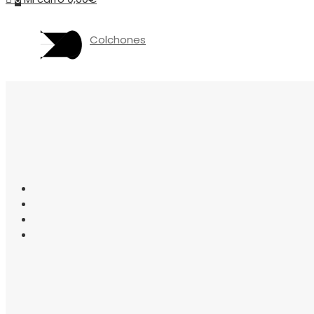
Colchones
Somieres
canapés
Almohadas
Protectores