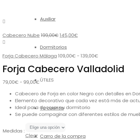
Auxiliar
El
El
Cabecero Nube
199,00
€
145,00
€
precio
precio
Dormitorios
original
actual
era:
es:
Rango
Forja Cabecero Málaga
109,00
€
-
139,00
€
199,00€.
145,00€.
de
Forja Cabecero Valladolid
precios:
desde
ÚTILES
Rango
79,00
€
-
99,00
€
109,00€
de
hasta
Cabecero de Forja en color Negro con detalles en Do
precios:
139,00€
Elemento decorativo que cada vez está más de actua
desde
Ideal para decorar su dormitorio
Tu cuenta
79,00€
Se puede compaginar con diferentes estilos de mue
hasta
99,00€
Medidas :
Clear
Carro de la compra