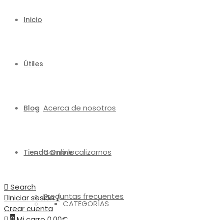
Inicio
Útiles
Acerca de nosotros
Blog
Como localizarnos
Tienda Online
Search
Preguntas frecuentes
Iniciar sesión /
CATEGORÍAS
Crear cuenta
0
Mi carro
0,00
€