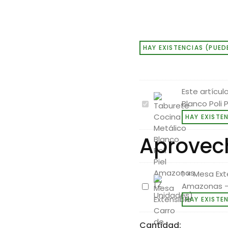
HAY EXISTENCIAS (PUED
Este artículo
Blanco Poli 
Taburete
Cocina
HAY EXISTE
Metálico
Aprovec
Blanco
Poli
Piel
(2
1
×
Mesa Ext
Unidades)
Amazonas -
Mesa
Extensible
HAY EXISTE
Carro
de
Cantidad: