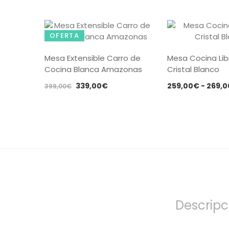
OFERTA
Mesa Extensible Carro de
Mesa Cocina Lib
Cocina Blanca Amazonas
Cristal Blanco
El
El
339,00
€
259,00
€
-
269,0
399,00
€
precio
precio
original
actual
era:
es:
399,00€.
339,00€.
Descripc