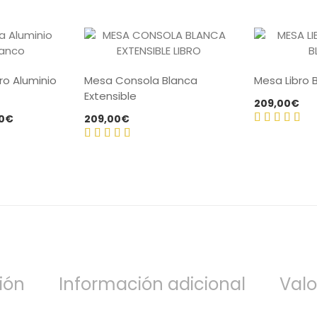
ro Aluminio
Mesa Consola Blanca
Mesa Libro 
Extensible
209,00
€
Rango
0
€
209,00
€
de
Valorado
precios:
Valorado
con
4.67
desde
con
4.50
de 5
259,00€
de 5
hasta
269,00€
ión
Información adicional
Valo