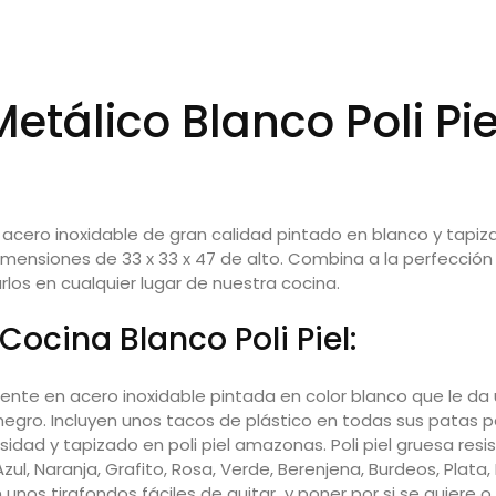
etálico Blanco Poli Pi
n
acero inoxidable
de gran calidad pintado en blanco y tapiza
imensiones de 33 x 33 x 47 de alto. Combina a la perfección
os en cualquier lugar de nuestra cocina.
Cocina Blanco Poli Piel:
e en acero inoxidable pintada en color blanco que le da u
 negro. Incluyen unos tacos de plástico en todas sus patas p
d y tapizado en poli piel amazonas. Poli piel gruesa resiste
 Azul, Naranja, Grafito, Rosa, Verde, Berenjena, Burdeos, Plata
 unos tirafondos fáciles de quitar y poner por si se quiere o 