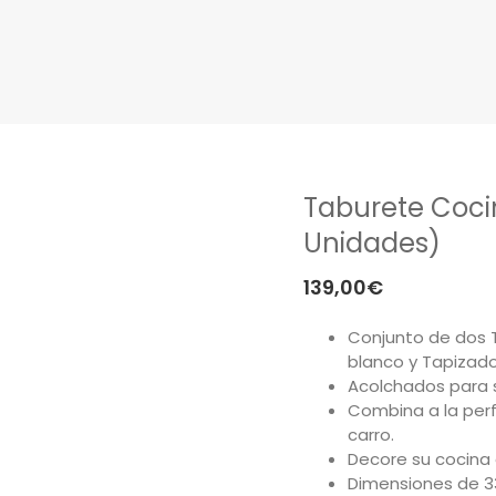
Taburete Cocin
Unidades)
139,00
€
Conjunto de dos 
blanco y Tapizado
Acolchados para s
Combina a la per
carro.
Decore su cocina 
Dimensiones de 33