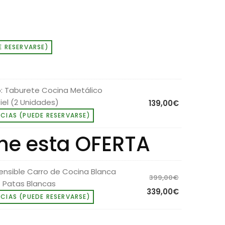
E RESERVARSE)
:
Taburete Cocina Metálico
Piel (2 Unidades)
139,00
€
NCIAS (PUEDE RESERVARSE)
he esta OFERTA
ensible Carro de Cocina Blanca
El
399,00
€
 Patas Blancas
precio
El
339,00
€
NCIAS (PUEDE RESERVARSE)
original
precio
era:
actual
399,00€.
es: