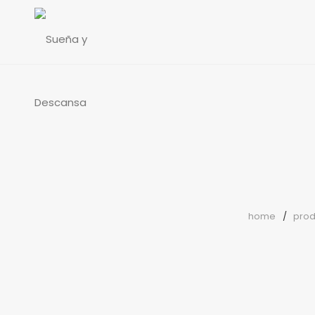
home
prod