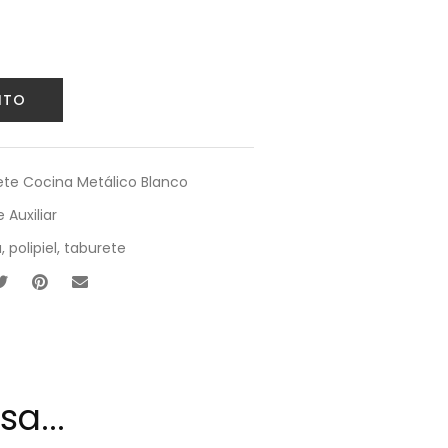
339,00€.
ITO
te Cocina Metálico Blanco
 Auxiliar
a
,
polipiel
,
taburete
a...