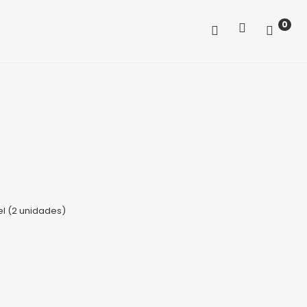
0
el (2 unidades)