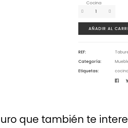
Cocina
Blanca
Amazonas
-
Patas
AÑADIR AL CARR
Blancas
REF:
Tabure
Categoría:
Mueble
Etiquetas:
cocin
uro que también te interes