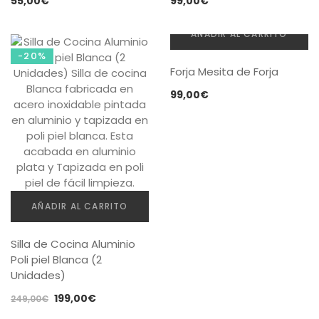
55,00
€
99,00
€
AÑADIR AL CARRITO
-20%
Forja Mesita de Forja
99,00
€
AÑADIR AL CARRITO
Silla de Cocina Aluminio
Poli piel Blanca (2
Unidades)
El
El
199,00
€
249,00
€
precio
precio