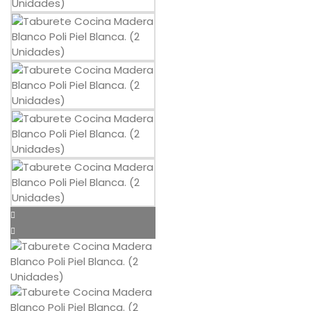
Mesas
Sofás
Auxiliar
Dormitorios
ÚTILES
Tu cuenta
Carro de la compra
Aviso Legal
Condiciones de compra
Política de cookies