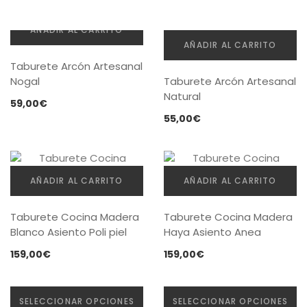
últimos
Mesas
AÑADIR AL CARRITO
AÑADIR AL CARRITO
Sofás
Taburete Arcón Artesanal
Auxiliar
Nogal
Taburete Arcón Artesanal
Natural
59,00
€
Dormitorios
55,00
€
ÚTILES
Tu cuenta
AÑADIR AL CARRITO
AÑADIR AL CARRITO
Carro de la compra
Taburete Cocina Madera
Taburete Cocina Madera
Blanco Asiento Poli piel
Haya Asiento Anea
Aviso Legal
159,00
€
159,00
€
Condiciones de compra
Política de cookies
SELECCIONAR OPCIONES
SELECCIONAR OPCIONES