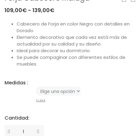
Mesas
Rango
109,00
€
-
139,00
€
de
Sofás
Cabecero de Forja en color Negro con detalles en
precios:
Dorado
Auxiliar
desde
Elemento decorativo que cada vez está más de
109,00€
actualidad por su calidad y su diseño
Dormitorios
Ideal para decorar su dormitorio
hasta
Se puede compaginar con diferentes estilos de
139,00€
muebles
ÚTILES
Tu cuenta
Medidas :
Carro de la compra
CLEAR
Aviso Legal
Condiciones de compra
Cantidad:
Política de cookies
Cantidad