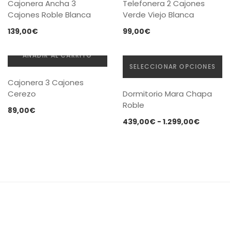
Cajonera Ancha 3
Telefonera 2 Cajones
elegir
269,00€
Cajones Roble Blanca
Verde Viejo Blanca
en
la
139,00
€
99,00
€
página
de
AÑADIR AL CARRITO
producto
SELECCIONAR OPCIONES
Cajonera 3 Cajones
Este
Cerezo
Dormitorio Mara Chapa
producto
Roble
tiene
89,00
€
múltiples
Rango
439,00
€
-
1.299,00
€
variantes.
de
Las
precios
opciones
desde
se
439,00
pueden
hasta
elegir
1.299,0
en
la
página
de