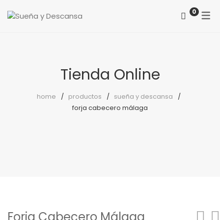
0
ACERCA DE NOSOTROS
CATEGORÍAS
COMO LOCALIZARNOS
Colchones
Tienda Online
PREGUNTAS FRECUENTES
Somieres
home
productos
sueña y descansa
forja cabecero málaga
canapés
Almohadas
Protectores
Reposapiés
Sillones
Sillas
Forja Cabecero Málaga