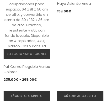
Haya Asiento Anea
159,00
€
SELECCIONAR OPCIONES
Este
Puf Cama Plegable Varios
producto
Colores
tiene
múltiples
Rango
239,00
€
-
269,00
€
variantes.
de
Las
precios:
opciones
desde
AÑADIR AL CARRITO
AÑADIR AL CARRITO
se
239,00€
pueden
hasta