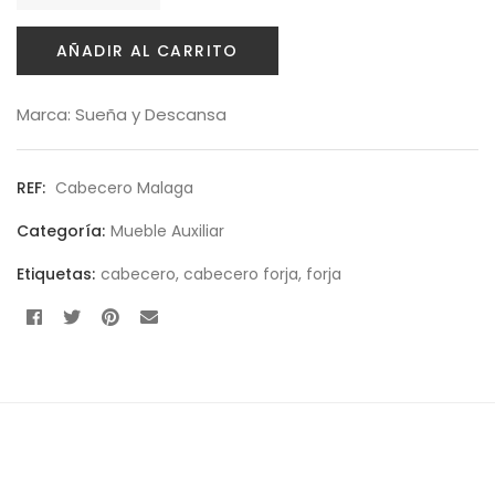
Política de privacidad
AÑADIR AL CARRITO
Envíos y Devoluciones
Marca:
Sueña y Descansa
REF:
Cabecero Malaga
Categoría:
Mueble Auxiliar
Etiquetas:
cabecero
,
cabecero forja
,
forja