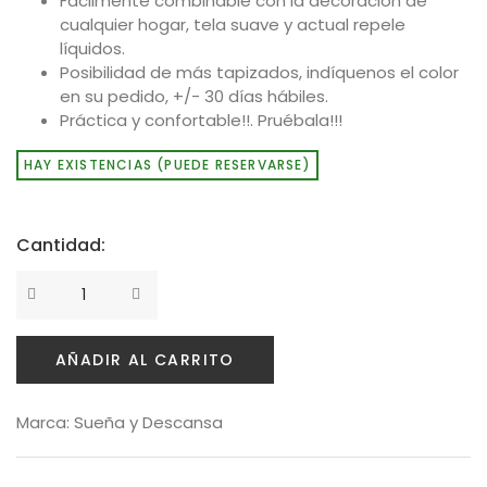
Fácilmente combinable con la decoración de
Política de privacidad
cualquier hogar, tela suave y actual repele
líquidos.
Envíos y Devoluciones
Posibilidad de más tapizados, indíquenos el color
en su pedido, +/- 30 días hábiles.
Práctica y confortable!!. Pruébala!!!
HAY EXISTENCIAS (PUEDE RESERVARSE)
Cantidad:
AÑADIR AL CARRITO
Marca:
Sueña y Descansa