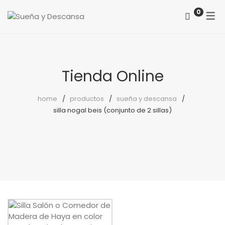
0
ACERCA DE NOSOTROS
CATEGORÍAS
COMO LOCALIZARNOS
Colchones
Tienda Online
PREGUNTAS FRECUENTES
Somieres
home
productos
sueña y descansa
silla nogal beis (conjunto de 2 sillas)
canapés
Almohadas
Protectores
Reposapiés
Sillones
Sillas