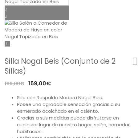
Mesas
Sofás
Auxiliar
Dormitorios
Silla Nogal Beis (Conjunto de 2
ÚTILES
Sillas)
Tu cuenta
El
El
159,00
€
199,00
€
precio
precio
Carro de la compra
Silla con Respaldo Madera Nogal Beis.
original
actual
Posee una agradable sensación gracias a su
Aviso Legal
era:
es:
esmerado acolchado en el asiento.
199,00€.
159,00€.
Gracias a sus medidas puede disfrutarse en
Condiciones de compra
cualquier lugar de nuestro hogar, salón, comedor,
habitación…
Política de cookies