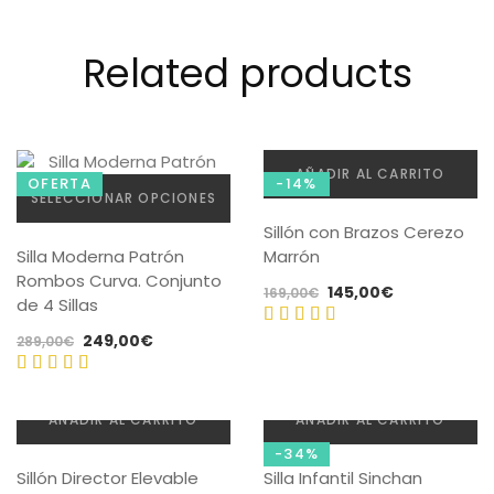
Related products
AÑADIR AL CARRITO
OFERTA
-14%
SELECCIONAR OPCIONES
Sillón con Brazos Cerezo
Este
Silla Moderna Patrón
Marrón
producto
Rombos Curva. Conjunto
tiene
El
El
145,00
€
169,00
€
de 4 Sillas
múltiples
precio
precio
variantes.
El
El
249,00
€
original
actual
289,00
€
Valorado
Las
precio
precio
era:
es:
con
4.75
opciones
original
actual
Valorado
169,00€.
145,00€.
de 5
se
era:
es:
con
5.00
AÑADIR AL CARRITO
AÑADIR AL CARRITO
pueden
289,00€.
249,00€.
de 5
elegir
-34%
Sillón Director Elevable
en
Silla Infantil Sinchan