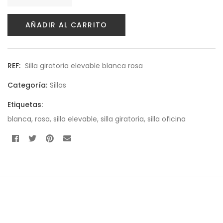
Política de privacidad
AÑADIR AL CARRITO
Envíos y Devoluciones
REF:
Silla giratoria elevable blanca rosa
Categoría:
Sillas
Etiquetas:
blanca
,
rosa
,
silla elevable
,
silla giratoria
,
silla oficina