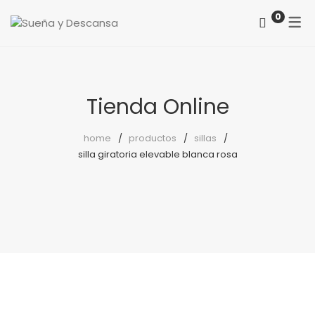
0
ACERCA DE NOSOTROS
CATEGORÍAS
COMO LOCALIZARNOS
Colchones
Tienda Online
PREGUNTAS FRECUENTES
Somieres
home
productos
sillas
silla giratoria elevable blanca rosa
canapés
Almohadas
Protectores
Reposapiés
Sillones
Sillas