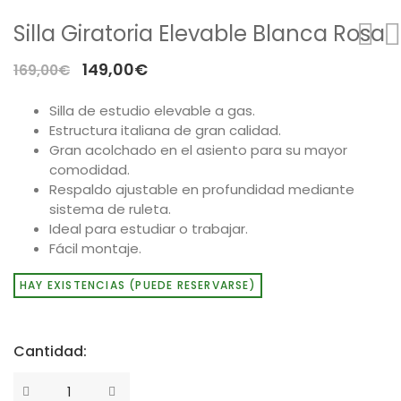
Mesas
Silla Giratoria Elevable Blanca Rosa
Sofás
El
El
149,00
€
169,00
€
precio
precio
Auxiliar
Silla de estudio elevable a gas.
original
actual
Estructura italiana de gran calidad.
Dormitorios
era:
es:
Gran acolchado en el asiento para su mayor
169,00€.
149,00€.
comodidad.
Respaldo ajustable en profundidad mediante
ÚTILES
sistema de ruleta.
Ideal para estudiar o trabajar.
Tu cuenta
Fácil montaje.
Carro de la compra
HAY EXISTENCIAS (PUEDE RESERVARSE)
Aviso Legal
Condiciones de compra
Cantidad:
Política de cookies