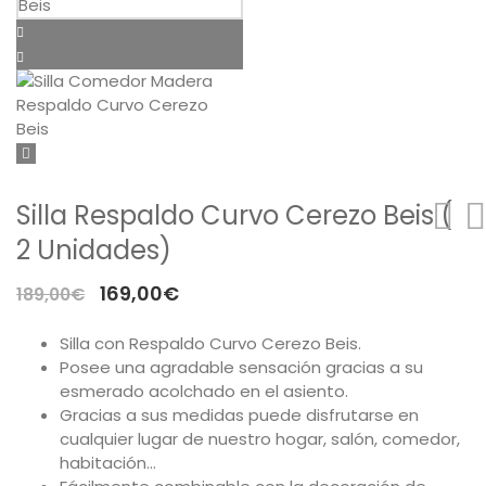
Mesas
Sofás
Auxiliar
Dormitorios
Silla Respaldo Curvo Cerezo Beis (
ÚTILES
2 Unidades)
Tu cuenta
El
El
169,00
€
189,00
€
precio
precio
Carro de la compra
Silla con Respaldo Curvo Cerezo Beis.
original
actual
Posee una agradable sensación gracias a su
Aviso Legal
era:
es:
esmerado acolchado en el asiento.
189,00€.
169,00€.
Gracias a sus medidas puede disfrutarse en
Condiciones de compra
cualquier lugar de nuestro hogar, salón, comedor,
habitación…
Política de cookies