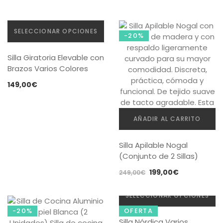
original
actual
Valorado
era:
es:
con
4.75
169,00€.
145,00€.
SELECCIONAR OPCIONES
de 5
-20%
Este
Silla Giratoria Elevable con
producto
Brazos Varios Colores
tiene
múltiples
149,00
€
variantes.
Las
opciones
AÑADIR AL CARRITO
se
pueden
Silla Apilable Nogal
elegir
(Conjunto de 2 Sillas)
en
la
El
El
199,00
€
249,00
€
página
precio
precio
de
original
actual
SELECCIONAR OPCIONES
producto
era:
es:
-20%
OFERTA
Este
249,00€.
199,00€.
Silla Nórdica Varios
producto