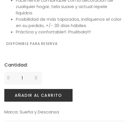
Fácilmente combinable con la decoración de
Política de privacidad
cualquier hogar, tela suave y actual repele
líquidos.
Envíos y Devoluciones
Posibilidad de más tapizados, indíquenos el color
en su pedido, +/- 30 días hábiles.
Práctica y confortable!!. Pruébala!!!
DISPONIBLE PARA RESERVA
Cantidad:
AÑADIR AL CARRITO
Marca:
Sueña y Descansa