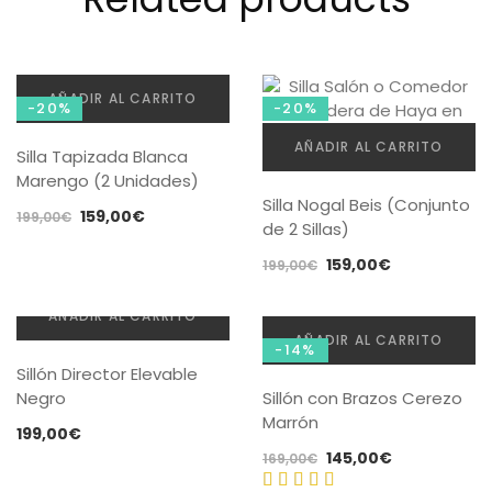
AÑADIR AL CARRITO
-20%
-20%
AÑADIR AL CARRITO
Silla Tapizada Blanca
Marengo (2 Unidades)
Silla Nogal Beis (Conjunto
El
El
159,00
€
199,00
€
de 2 Sillas)
precio
precio
El
El
159,00
€
original
actual
199,00
€
precio
precio
era:
es:
original
actual
199,00€.
159,00€.
AÑADIR AL CARRITO
era:
es:
AÑADIR AL CARRITO
-14%
199,00€.
159,00€.
Sillón Director Elevable
Negro
Sillón con Brazos Cerezo
Marrón
199,00
€
El
El
145,00
€
169,00
€
precio
precio