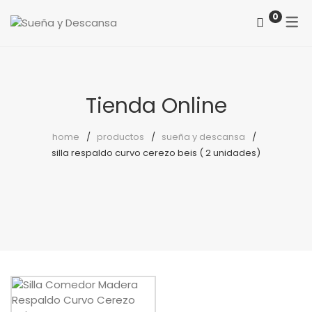
0
ACERCA DE NOSOTROS
CATEGORÍAS
COMO LOCALIZARNOS
Colchones
Tienda Online
PREGUNTAS FRECUENTES
Somieres
home
productos
sueña y descansa
silla respaldo curvo cerezo beis ( 2 unidades)
canapés
Almohadas
Protectores
Reposapiés
Sillones
Sillas