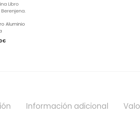
ro Aluminio
a
Rango
0
€
de
precios:
desde
259,00€
hasta
269,00€
ión
Información adicional
Valo