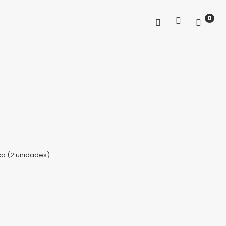
0
nca (2 unidades)