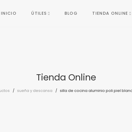
INICIO
ÚTILES
BLOG
TIENDA ONLINE
Tienda Online
uctos
sueña y descansa
silla de cocina aluminio poli piel bla