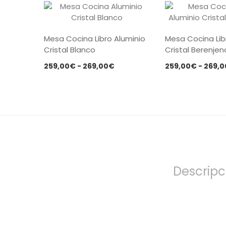
Mesa Cocina Libro Aluminio
Mesa Cocina Lib
Cristal Blanco
Cristal Berenjen
Rango
259,00
€
-
269,00
€
259,00
€
-
269,0
de
precios:
desde
259,00€
hasta
269,00€
Descripc