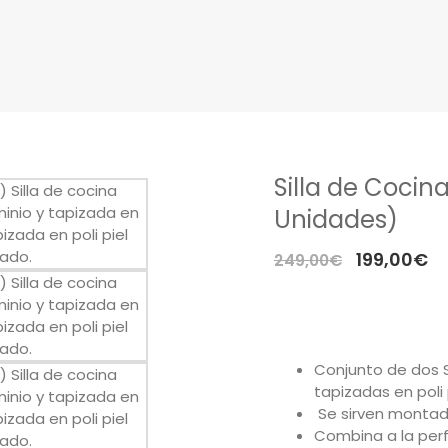
Silla de Cocina
Unidades)
El
El
199,00
€
249,00
€
precio
pr
original
ac
era:
es
249,00€.
19
Conjunto de dos S
tapizadas en poli 
Se sirven montada
Combina a la perf