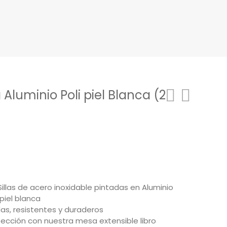
 Aluminio Poli piel Blanca (2
ecio
tual
:
9,00€.
illas de acero inoxidable pintadas en Aluminio
piel blanca
s, resistentes y duraderos
ección con nuestra mesa extensible libro