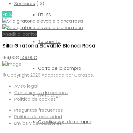
Somieres
(13)
-12%
ÚTILES
Añadir al carrito
Tu cuenta
Silla Giratoria Elevable Blanca Rosa
El
El
169,00
€
149,00
€
precio
precio
Carro de la compra
original
actual
© Copyright 2026 Adaptada por Carazos.
era:
es:
169,00€.
149,00€.
Aviso legal
Condiciones de compra
Aviso Legal
Política de cookies
Preguntas frecuentes
Política de privacidad
Condiciones de compra
Envíos y devoluciones