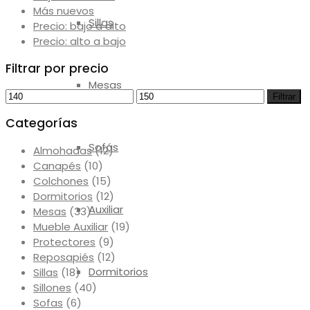
Más nuevos
Sillas
Precio: bajo a alto
Precio: alto a bajo
Filtrar por precio
Mesas
Precio
Precio
Filtrar
mínimo
máximo
Categorías
Sofás
Almohadas
(12)
Canapés
(10)
Colchones
(15)
Dormitorios
(12)
Auxiliar
Mesas
(33)
Mueble Auxiliar
(19)
Protectores
(9)
Reposapiés
(12)
Dormitorios
Sillas
(18)
Sillones
(40)
Sofas
(6)