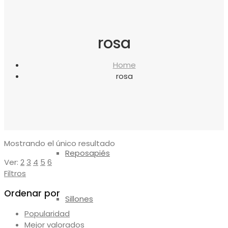
canapés
rosa
Almohadas
Home
rosa
Protectores
Mostrando el único resultado
Reposapiés
Ver:
2
3
4
5
6
Filtros
Ordenar por
Sillones
Popularidad
Mejor valorados