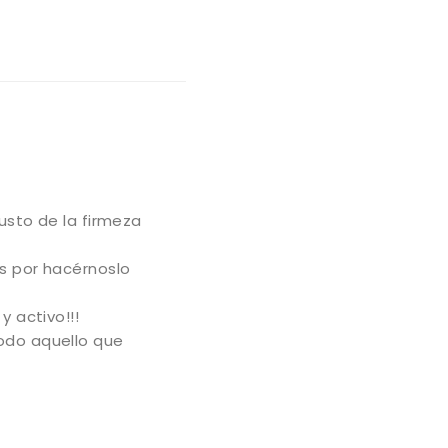
Valorado
con
5
de
5
usto de la firmeza
s por hacérnoslo
 activo!!!
odo aquello que