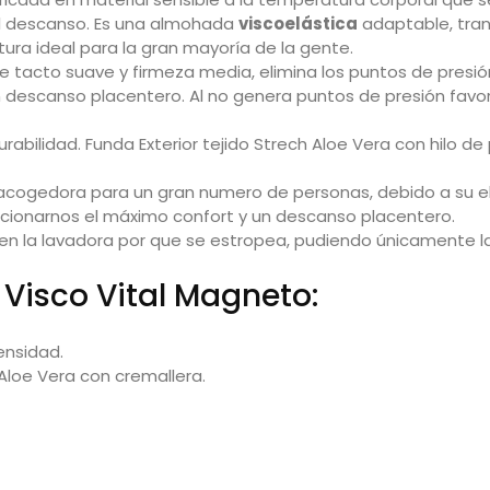
l descanso. Es una almohada
viscoelástica
adaptable, tran
ltura ideal para la gran mayoría de la gente.
e tacto suave y firmeza media, elimina los puntos de presió
n descanso placentero. Al no genera puntos de presión favo
rabilidad. Funda Exterior tejido Strech Aloe Vera con hilo de
cogedora para un gran numero de personas, debido a su el
orcionarnos el máximo confort y un descanso placentero.
 en la lavadora por que se estropea, pudiendo únicamente la
isco Vital Magneto:
ensidad.
 Aloe Vera con cremallera.