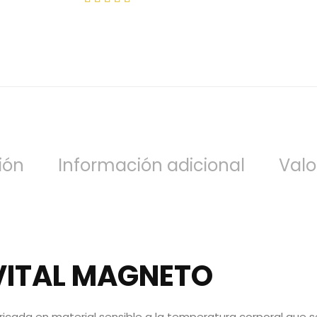
esde
precios:
,00€
Valorado
desde
asta
con
5.00
299,00€
0,00€
de 5
hasta
759,00€
ión
Información adicional
Valo
VITAL MAGNETO
icada en material sensible a la temperatura corporal que s