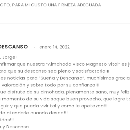
CTO, PARA MI GUSTO UNA FIRMEZA ADECUADA
 DESCANSO
enero 14, 2022
. Jorge!
nfirmar que nuestra “Almohada Visco Magneto Vital” es j
a que su descanso sea pleno y satisfactorio!!!
es noticias para “Sueña y Descansa”, muchísimas gracia
u valoración y sobre todo por su confianza!!!
e disfrute de su almohada, plenamente sano, muy feliz y
 momento de su vida saque buen provecho, que logre t
guir y que pueda vivir tal y como le apetezca!!!
de atenderle cuando desee!!!
dos!!!
a y Descansa.