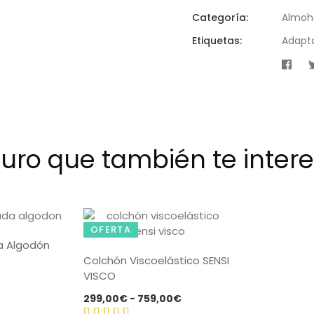
Categoría:
Almoh
Etiquetas:
Adapt
uro que también te interes
OFERTA
a Algodón
Colchón Viscoelástico SENSI
ango
VISCO
e
Rango
299,00
€
-
759,00
€
recios:
de