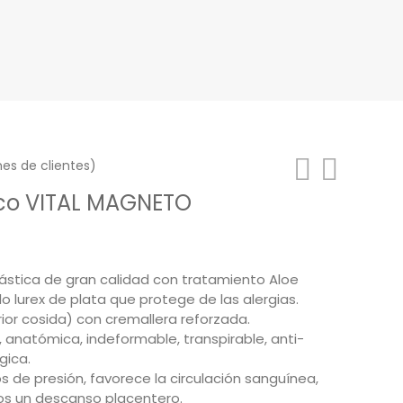
es de clientes)
co VITAL MAGNETO
ango
e
ástica de gran calidad con tratamiento Aloe
ecios:
o lurex de plata que protege de las alergias.
esde
rior cosida) con cremallera reforzada.
8,00€
anatómica, indeformable, transpirable, anti-
gica.
asta
 de presión, favorece la circulación sanguínea,
5,00€
s un descanso placentero.