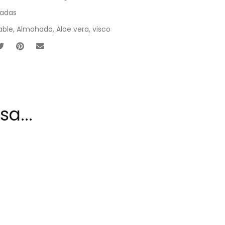
adas
able
,
Almohada
,
Aloe vera
,
visco
a...