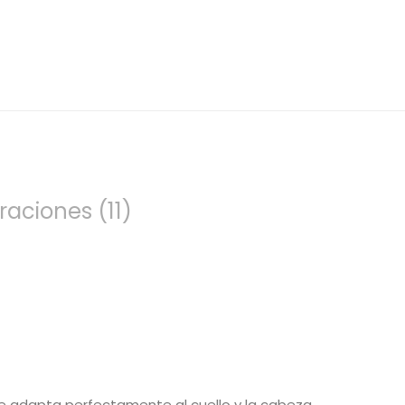
raciones (11)
e adapta perfectamente al cuello y la cabeza,