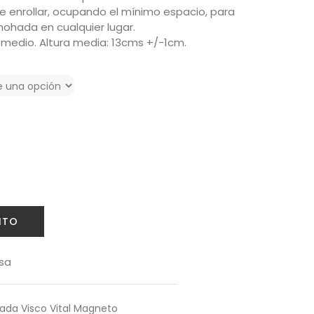
e enrollar, ocupando el mínimo espacio, para
mohada en cualquier lugar.
medio. Altura media: 13cms +/-1cm.
ITO
sa
da Visco Vital Magneto