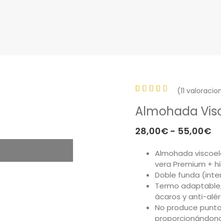
(
11
valoracion
Valorado
11
Almohada Vis
con
5.00
de 5 en
R
28,00
€
-
55,00
€
base a
d
valoraciones
Almohada viscoel
pr
vera Premium + hil
de
d
Doble funda (inte
clientes
2
Termo adaptable, 
ácaros y anti-alér
h
No produce puntos
5
proporcionándono