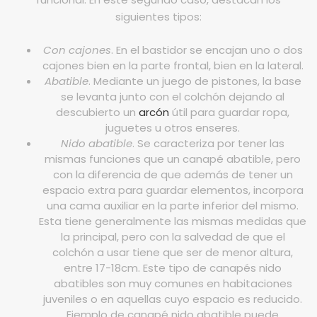
siguientes tipos:
Mesas
Sofás
Con cajones
. En el bastidor se encajan uno o dos
cajones bien en la parte frontal, bien en la lateral.
Auxiliar
Abatible
. Mediante un juego de pistones, la base
se levanta junto con el colchón dejando al
Dormitorios
descubierto un
arcón
útil para guardar ropa,
juguetes u otros enseres.
Nido abatible
. Se caracteriza por tener las
ÚTILES
mismas funciones que un canapé abatible, pero
con la diferencia de que además de tener un
Tu cuenta
espacio extra para guardar elementos, incorpora
una cama auxiliar en la parte inferior del mismo.
Carro de la compra
Esta tiene generalmente las mismas medidas que
la principal, pero con la salvedad de que el
Aviso Legal
colchón a usar tiene que ser de menor altura,
entre 17-18cm. Este tipo de canapés nido
Condiciones de compra
abatibles son muy comunes en habitaciones
juveniles o en aquellas cuyo espacio es reducido.
Política de cookies
Ejemplo de canapé nido abatible puede