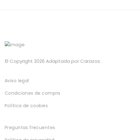
349,00€
169,00€
pueden
elegir
hasta
elegir
en
869,00€
en
la
la
página
página
de
de
producto
producto
© Copyright 2026 Adaptada por Carazos.
Aviso legal
Condiciones de compra
Política de cookies
Preguntas frecuentes
Política de privacidad