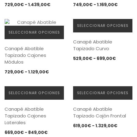
múltiples
múltiples
Rango
Rango
729,00
€
-
1.439,00
€
749,00
€
-
1.169,00
€
variantes.
variantes.
de
de
Las
Las
precios:
precios:
opciones
opciones
desde
desde
SELECCIONAR OPCIONES
se
se
729,00€
749,00€
SELECCIONAR OPCIONES
pueden
pueden
Este
hasta
hasta
Canapé Abatible
elegir
Este
elegir
producto
1.439,00€
1.169,00
Canapé Abatible
Tapizado Curvo
en
producto
en
tiene
Tapizado Cajones
la
tiene
la
múltiples
Rango
529,00
€
-
699,00
€
Módulos
página
múltiples
página
variantes.
de
de
variantes.
de
Las
Rango
729,00
€
-
1.129,00
€
precios:
producto
Las
producto
opciones
de
desde
opciones
se
precios:
529,00€
se
pueden
desde
SELECCIONAR OPCIONES
SELECCIONAR OPCIONES
hasta
pueden
elegir
729,00€
699,00€
elegir
Este
en
Este
hasta
Canapé Abatible
Canapé Abatible
en
producto
la
producto
1.129,00€
Tapizado Cajones
Tapizado Cajón Frontal
la
tiene
página
tiene
Laterales
página
múltiples
de
múltiples
Rango
619,00
€
-
1.329,00
€
de
variantes.
producto
variantes.
Rango
669,00
€
-
849,00
€
de
producto
Las
Las