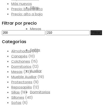
Más nuevos
Sillas
Precio: bajo a alto
Precio: alto a bajo
Filtrar por precio
Mesas
Precio
Precio
Filtrar
mínimo
máximo
Categorías
Sofás
Almohadas
(12)
Canapés
(10)
Colchones
(15)
Dormitorios
(12)
Auxiliar
Mesas
(33)
Mueble Auxiliar
(19)
Protectores
(9)
Reposapiés
(12)
Dormitorios
Sillas
(18)
Sillones
(40)
Sofas
(6)