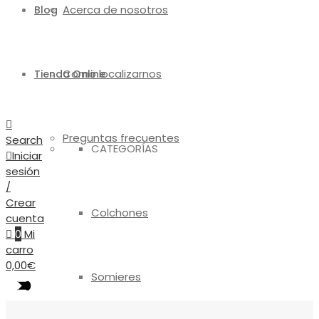
Acerca de nosotros
Blog
Como localizarnos
Tienda Online
Preguntas frecuentes
Search
CATEGORÍAS
Iniciar
sesión
/
Crear
Colchones
cuenta
0
Mi
carro
0,00
€
Somieres