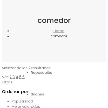
canapés
comedor
Almohadas
Home
comedor
Protectores
Ordenado
Mostrando los 2 resultados
Reposapiés
por
Ver:
2
3
4
5
6
los
Filtros
últimos
Ordenar por
Sillones
Popularidad
Mejor valorados