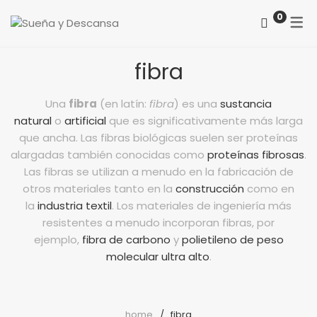
0
ACERCA DE NOSOTROS
CATEGORÍAS
fibra
COMO LOCALIZARNOS
Colchones
Una
fibra
(en latín:
fibra
) es una
sustancia
PREGUNTAS FRECUENTES
natural
o
artificial
que es significativamente más larga
Somieres
que ancha.
​ Las fibras biológicas suelen ser proteínas
alargadas también conocidas como
proteínas fibrosas
.
canapés
Las fibras se utilizan a menudo en la fabricación de
Almohadas
otros materiales tanto en la
construcción
como en
la
industria textil
. Los materiales de ingeniería más
Protectores
resistentes a menudo incorporan fibras, por
ejemplo,
fibra de carbono
y
polietileno de peso
Reposapiés
molecular ultra alto
.
Sillones
Sillas
home
fibra