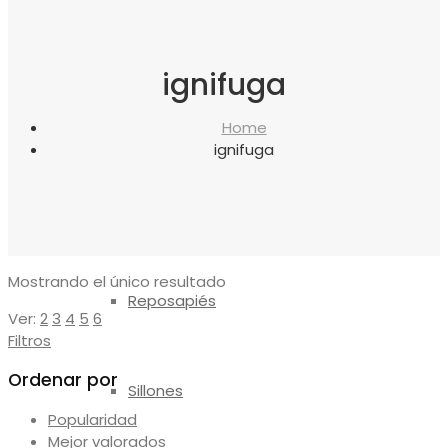
canapés
ignifuga
Almohadas
Home
ignifuga
Protectores
Mostrando el único resultado
Reposapiés
Ver:
2
3
4
5
6
Filtros
Ordenar por
Sillones
Popularidad
Mejor valorados