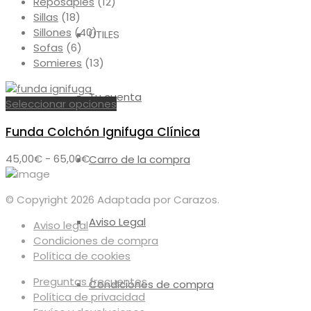
Reposapiés
(12)
Sillas
(18)
Sillones
(40)
ÚTILES
Sofas
(6)
Somieres
(13)
Tu cuenta
Este
Seleccionar opciones
producto
Funda Colchón Ignifuga Clínica
tiene
múltiples
Rango
45,00
€
-
65,00
€
Carro de la compra
variantes.
de
Las
precios:
opciones
© Copyright 2026 Adaptada por Carazos.
desde
se
45,00€
Aviso Legal
pueden
Aviso legal
hasta
elegir
Condiciones de compra
65,00€
en
Política de cookies
la
Preguntas frecuentes
Condiciones de compra
página
Política de privacidad
de