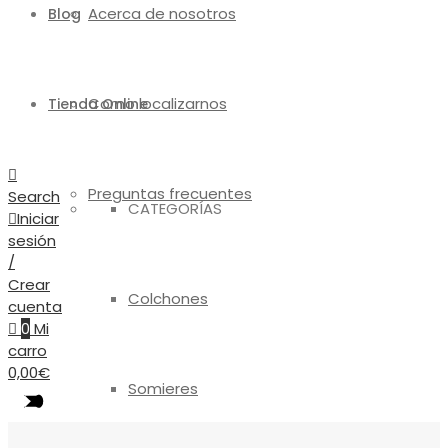
Acerca de nosotros
Blog
Como localizarnos
Tienda Online
Preguntas frecuentes
Search
CATEGORÍAS
Iniciar
sesión
/
Crear
Colchones
cuenta
0
Mi
carro
0,00
€
Somieres