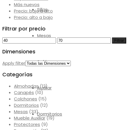
Más nuevos
Sillas
Precio: bajo a alto
Precio: alto a bajo
Filtrar por precio
Mesas
Precio
Precio
Filtrar
mínimo
máximo
Dimensiones
Sofás
Apply filter
Categorías
Almohadas
(12)
Auxiliar
Canapés
(10)
Colchones
(15)
Dormitorios
(12)
Mesas
(33)
Dormitorios
Mueble Auxiliar
(19)
Protectores
(9)