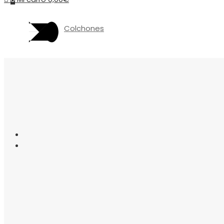
Colchones
Somieres
canapés
Almohadas
Protectores