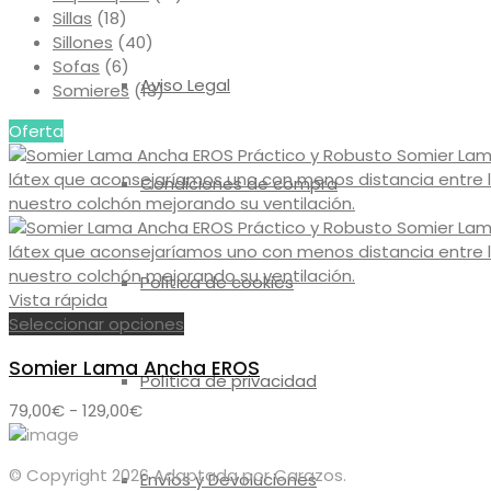
Sillas
(18)
Sillones
(40)
Sofas
(6)
Aviso Legal
Somieres
(13)
Oferta
Condiciones de compra
Política de cookies
Vista rápida
Este
Seleccionar opciones
producto
Somier Lama Ancha EROS
tiene
Política de privacidad
múltiples
Rango
79,00
€
-
129,00
€
variantes.
de
Las
precios:
opciones
© Copyright 2026 Adaptada por Carazos.
Envíos y Devoluciones
desde