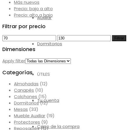
Más nuevos
Precio: bajo a alto
Precio: alto a bajo
Auxiliar
Filtrar por precio
Precio
Precio
Filtrar
Dormitorios
mínimo
máximo
Dimensiones
Apply filter
Categorías
ÚTILES
Almohadas
(12)
Canapés
(10)
Colchones
(15)
Tu cuenta
Dormitorios
(12)
Mesas
(33)
Mueble Auxiliar
(19)
Protectores
(9)
Carro de la compra
Reposapiés
(12)