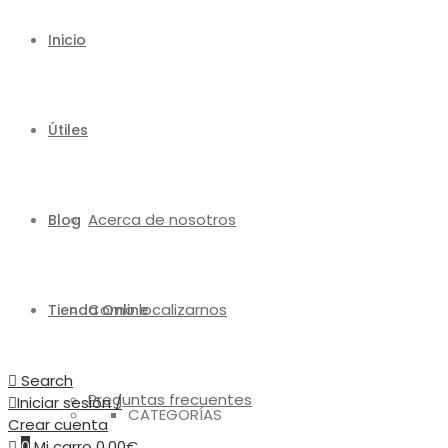
Inicio
Útiles
Acerca de nosotros
Blog
Como localizarnos
Tienda Online
Search
Preguntas frecuentes
Iniciar sesión /
CATEGORÍAS
Crear cuenta
0
Mi carro
0,00
€