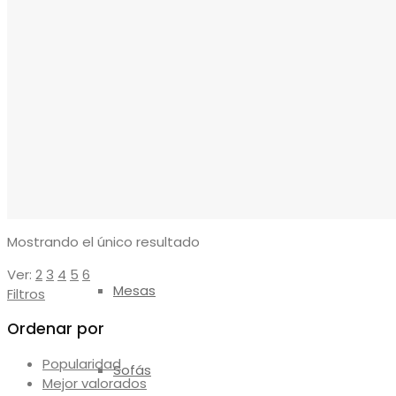
Reposapiés
Sillones
Sillas
Mostrando el único resultado
Ver:
2
3
4
5
6
Mesas
Filtros
Ordenar por
Popularidad
Sofás
Mejor valorados