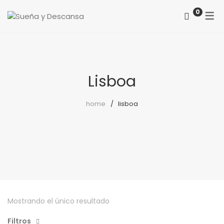
0
ACERCA DE NOSOTROS
CATEGORÍAS
COMO LOCALIZARNOS
Colchones
Lisboa
PREGUNTAS FRECUENTES
Somieres
home
lisboa
canapés
Almohadas
Protectores
Reposapiés
Sillones
Mostrando el único resultado
Sillas
Filtros