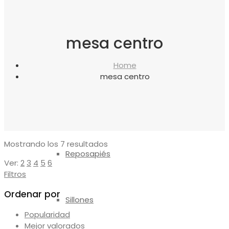
canapés
mesa centro
Almohadas
Home
mesa centro
Protectores
Ordenado
Mostrando los 7 resultados
Reposapiés
por
Ver:
2
3
4
5
6
los
Filtros
últimos
Ordenar por
Sillones
Popularidad
Mejor valorados