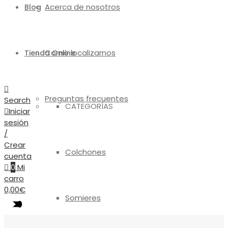
Acerca de nosotros
Blog
Como localizarnos
Tienda Online
Preguntas frecuentes
Search
CATEGORÍAS
Iniciar
sesión
/
Crear
Colchones
cuenta
0
Mi
carro
0,00
€
Somieres