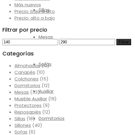
Más nuevos
Sillas
Precio: bajo a alto
Precio: alto a bajo
Filtrar por precio
Mesas
Precio
Precio
Filtrar
mínimo
máximo
Categorías
Sofás
Almohadas
(12)
Canapés
(10)
Colchones
(15)
Dormitorios
(12)
Auxiliar
Mesas
(33)
Mueble Auxiliar
(19)
Protectores
(9)
Reposapiés
(12)
Dormitorios
Sillas
(18)
Sillones
(40)
Sofas
(6)