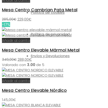
Añadir al carrito
Mesa Centro Cambrian Pata Metal
Política de cookies
El
El
285,00
€
229,00
€
precio
precio
-17%
original
actual
Política de privacidad
era:
es:
285,00€.
229,00€.
Añadir al carrito
Mesa Centro Elevable Mármol Metal
Envíos y Devoluciones
El
El
349,00
€
288,00
€
precio
precio
Valorado con
3.00
de 5
original
actual
era:
es:
349,00€.
288,00€.
Añadir al carrito
Mesa Centro Elevable Nórdico
145,00
€