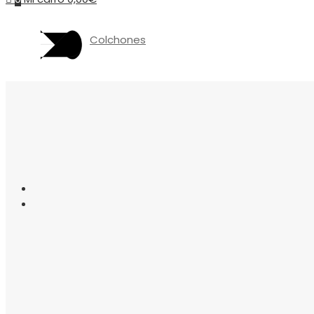
Colchones
Somieres
canapés
Almohadas
Protectores