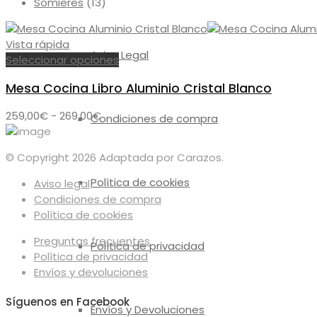
Somieres
(13)
Vista rápida
Aviso Legal
Este
Seleccionar opciones
producto
Mesa Cocina Libro Aluminio Cristal Blanco
tiene
múltiples
Rango
259,00
€
-
269,00
€
Condiciones de compra
variantes.
de
Las
precios:
opciones
© Copyright 2026 Adaptada por Carazos.
desde
se
259,00€
Política de cookies
pueden
Aviso legal
hasta
elegir
Condiciones de compra
269,00€
en
Política de cookies
la
Preguntas frecuentes
página
Política de privacidad
Política de privacidad
de
Envíos y devoluciones
producto
Síguenos en Facebook
Envíos y Devoluciones