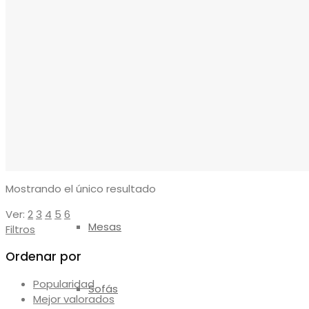
Reposapiés
Sillones
Sillas
Mostrando el único resultado
Ver:
2
3
4
5
6
Mesas
Filtros
Ordenar por
Popularidad
Sofás
Mejor valorados