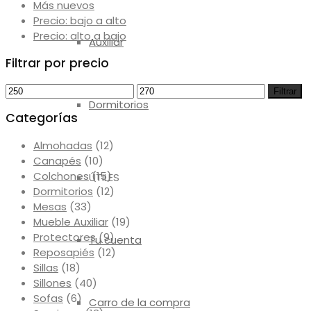
Más nuevos
Precio: bajo a alto
Precio: alto a bajo
Auxiliar
Filtrar por precio
Precio
Precio
Filtrar
Dormitorios
mínimo
máximo
Categorías
Almohadas
(12)
Canapés
(10)
Colchones
(15)
ÚTILES
Dormitorios
(12)
Mesas
(33)
Mueble Auxiliar
(19)
Protectores
(9)
Tu cuenta
Reposapiés
(12)
Sillas
(18)
Sillones
(40)
Sofas
(6)
Carro de la compra