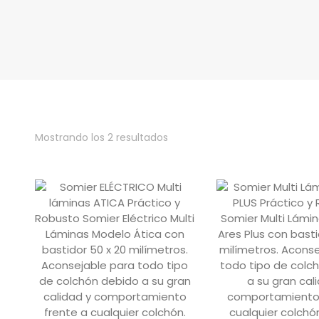
Ordenado
Mostrando los 2 resultados
por
los
últimos