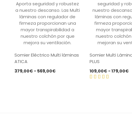
Somier Eléctrico Multi láminas
Somier Multi Lámin
ATICA
PLUS
Rango
R
379,00
€
-
569,00
€
109,00
€
-
179,00
€
de
d
precios:
p
Valorado
desde
d
con
4.50
379,00€
1
de 5
hasta
h
569,00€
1