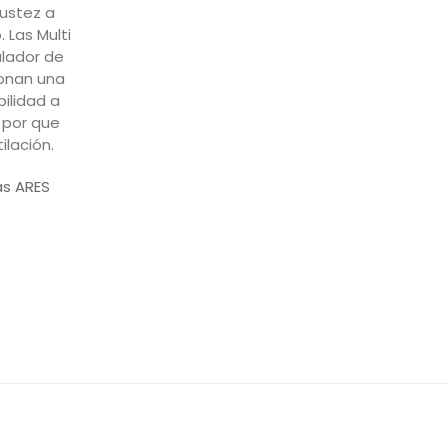
as ARES
ango
e
recios:
esde
09,00€
asta
79,00€