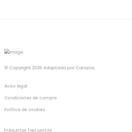
opciones
desde
Política de privacidad
se
19,00€
pueden
hasta
Envíos y Devoluciones
elegir
29,00€
en
la
página
de
producto
© Copyright 2026 Adaptada por Carazos.
Aviso legal
Condiciones de compra
Política de cookies
Preguntas frecuentes