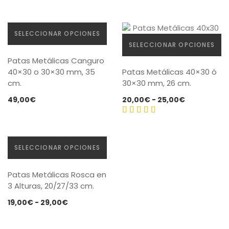
últimos
Mesas
SELECCIONAR OPCIONES
Sofás
SELECCIONAR OPCIONES
Este
Auxiliar
Patas Metálicas Canguro
producto
Este
40×30 o 30×30 mm, 35
Patas Metálicas 40×30 ó
tiene
producto
Dormitorios
cm.
30×30 mm, 26 cm.
múltiples
tiene
variantes.
múltiples
Rango
49,00
€
20,00
€
-
25,00
€
Las
variantes.
ÚTILES
de
opciones
Las
precios:
Valorado
se
opciones
Tu cuenta
desde
con
5.00
pueden
se
20,00€
SELECCIONAR OPCIONES
de 5
elegir
pueden
Carro de la compra
hasta
en
elegir
Este
25,00€
Patas Metálicas Rosca en
la
en
producto
Aviso Legal
3 Alturas, 20/27/33 cm.
página
la
tiene
de
página
Condiciones de compra
múltiples
Rango
19,00
€
-
29,00
€
producto
de
variantes.
de
Política de cookies
producto
Las
precios: