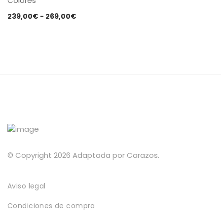
Colores
tiene
Política de privacidad
múltiples
Rango
239,00
€
-
269,00
€
variantes.
de
Envíos y Devoluciones
Las
precios:
opciones
desde
se
239,00€
pueden
hasta
elegir
269,00€
en
la
página
de
producto
© Copyright 2026 Adaptada por Carazos.
Aviso legal
Condiciones de compra