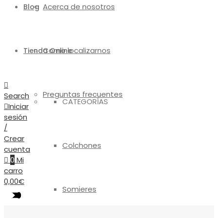
Acerca de nosotros
Blog
Como localizarnos
Tienda Online
Preguntas frecuentes
Search
CATEGORÍAS
Iniciar
sesión
/
Crear
Colchones
cuenta
0
Mi
carro
0,00
€
Somieres