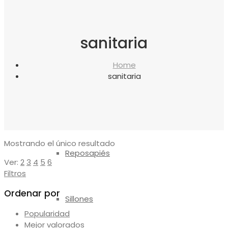
canapés
sanitaria
Almohadas
Home
sanitaria
Protectores
Mostrando el único resultado
Reposapiés
Ver:
2
3
4
5
6
Filtros
Ordenar por
Sillones
Popularidad
Mejor valorados