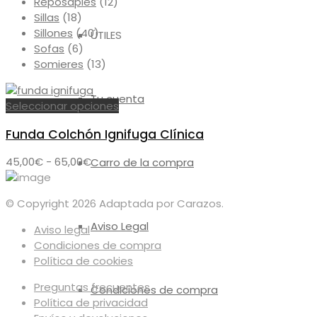
Reposapiés
(12)
Sillas
(18)
Sillones
(40)
ÚTILES
Sofas
(6)
Somieres
(13)
Tu cuenta
Este
Seleccionar opciones
producto
Funda Colchón Ignifuga Clínica
tiene
múltiples
Rango
45,00
€
-
65,00
€
Carro de la compra
variantes.
de
Las
precios:
opciones
© Copyright 2026 Adaptada por Carazos.
desde
se
45,00€
Aviso Legal
pueden
Aviso legal
hasta
elegir
Condiciones de compra
65,00€
en
Política de cookies
la
Preguntas frecuentes
Condiciones de compra
página
Política de privacidad
de