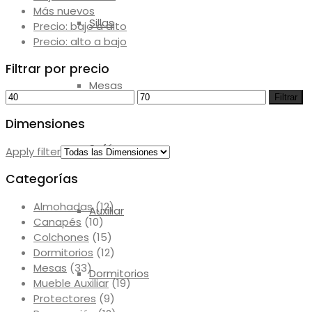
Más nuevos
Sillas
Precio: bajo a alto
Precio: alto a bajo
Filtrar por precio
Mesas
Precio
Precio
Filtrar
mínimo
máximo
Dimensiones
Sofás
Apply filter
Categorías
Almohadas
(12)
Auxiliar
Canapés
(10)
Colchones
(15)
Dormitorios
(12)
Mesas
(33)
Dormitorios
Mueble Auxiliar
(19)
Protectores
(9)