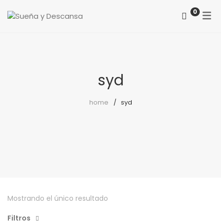
0
ACERCA DE NOSOTROS
CATEGORÍAS
COMO LOCALIZARNOS
Colchones
syd
PREGUNTAS FRECUENTES
Somieres
home
syd
canapés
Almohadas
Protectores
Reposapiés
Sillones
Mostrando el único resultado
Sillas
Filtros