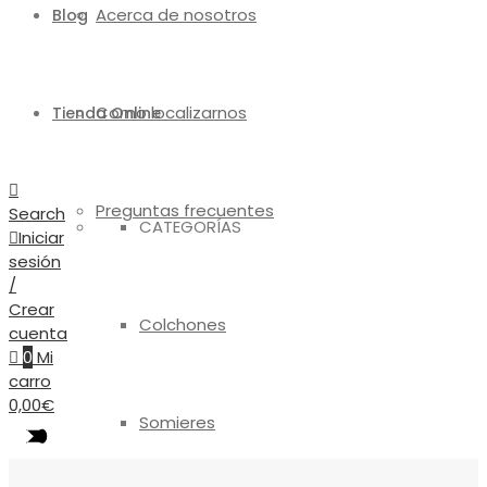
Acerca de nosotros
Blog
Como localizarnos
Tienda Online
Preguntas frecuentes
Search
CATEGORÍAS
Iniciar
sesión
/
Crear
Colchones
cuenta
0
Mi
carro
0,00
€
Somieres