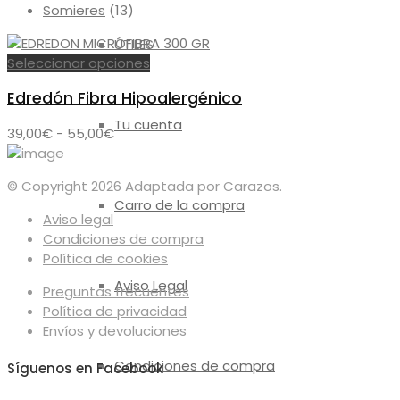
Somieres
(13)
ÚTILES
Este
Seleccionar opciones
producto
Edredón Fibra Hipoalergénico
tiene
múltiples
Tu cuenta
Rango
39,00
€
-
55,00
€
variantes.
de
Las
precios:
opciones
© Copyright 2026 Adaptada por Carazos.
desde
se
Carro de la compra
39,00€
pueden
Aviso legal
hasta
elegir
Condiciones de compra
55,00€
en
Política de cookies
la
Aviso Legal
Preguntas frecuentes
página
Política de privacidad
de
Envíos y devoluciones
producto
Condiciones de compra
Síguenos en Facebook