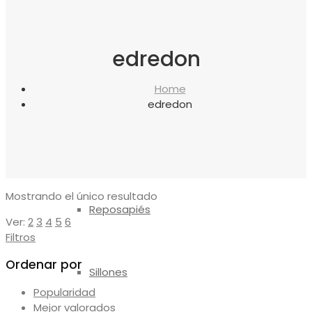
canapés
edredon
Almohadas
Home
edredon
Protectores
Mostrando el único resultado
Reposapiés
Ver:
2
3
4
5
6
Filtros
Ordenar por
Sillones
Popularidad
Mejor valorados