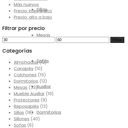
Más nuevos
Sillas
Precio: bajo a alto
Precio: alto a bajo
Filtrar por precio
Mesas
Precio
Precio
Filtrar
mínimo
máximo
Categorías
Sofás
Almohadas
(12)
Canapés
(10)
Colchones
(15)
Dormitorios
(12)
Auxiliar
Mesas
(33)
Mueble Auxiliar
(19)
Protectores
(9)
Reposapiés
(12)
Dormitorios
Sillas
(18)
Sillones
(40)
Sofas
(6)