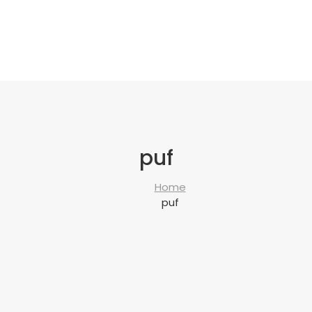
puf
Home
puf