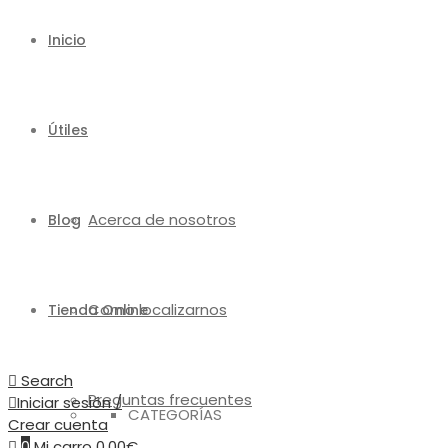
Inicio
Útiles
Acerca de nosotros
Blog
Como localizarnos
Tienda Online
Search
Preguntas frecuentes
Iniciar sesión /
CATEGORÍAS
Crear cuenta
0
Mi carro
0,00
€