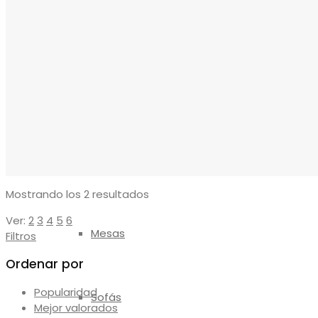
Reposapiés
Sillones
Sillas
Ordenado
Mostrando los 2 resultados
por
Ver:
2
3
4
5
6
los
Mesas
Filtros
últimos
Ordenar por
Popularidad
Sofás
Mejor valorados