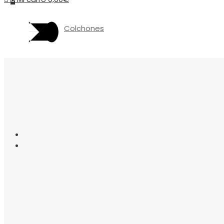
Colchones
Somieres
canapés
Almohadas
Protectores