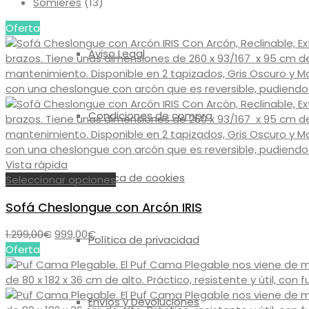
Somieres
(13)
Oferta
Aviso Legal
Condiciones de compra
Vista rápida
Política de cookies
Este
Seleccionar opciones
producto
Sofá Cheslongue con Arcón IRIS
tiene
múltiples
El
El
1.299,00
€
999,00
€
variantes.
Política de privacidad
precio
precio
Oferta
Las
original
actual
opciones
era:
es:
se
1.299,00€.
999,00€.
pueden
Envíos y Devoluciones