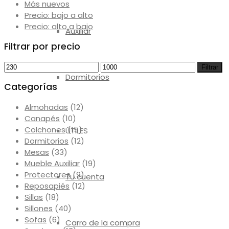
Más nuevos
Precio: bajo a alto
Precio: alto a bajo
Auxiliar
Filtrar por precio
Precio
Precio
Filtrar
Dormitorios
mínimo
máximo
Categorías
Almohadas
(12)
Canapés
(10)
Colchones
(15)
ÚTILES
Dormitorios
(12)
Mesas
(33)
Mueble Auxiliar
(19)
Protectores
(9)
Tu cuenta
Reposapiés
(12)
Sillas
(18)
Sillones
(40)
Sofas
(6)
Carro de la compra