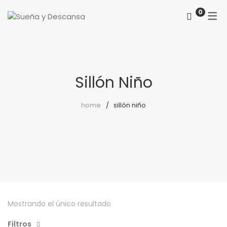
0
ACERCA DE NOSOTROS
CATEGORÍAS
COMO LOCALIZARNOS
Colchones
Sillón Niño
PREGUNTAS FRECUENTES
Somieres
home
sillón niño
canapés
Almohadas
Protectores
Reposapiés
Sillones
Mostrando el único resultado
Sillas
Filtros