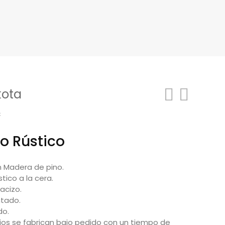
kota
Rango
€
de
o Rústico
precios:
desde
n Madera de pino.
669,00€
ico a la cera.
hasta
acizo.
799,00€
ntado.
do.
ios se fabrican bajo pedido con un tiempo de