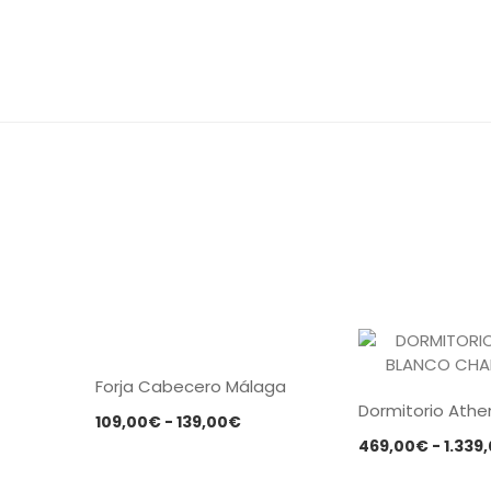
Forja Cabecero Málaga
Dormitorio Ath
Rango
109,00
€
-
139,00
€
de
469,00
€
-
1.339
precios: