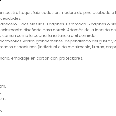
rar nuestro hogar, fabricados en madera de pino acabado a 
ecesidades.
abecero + dos Mesillas 3 cajones + Cómoda 5 cajones o Sinf
specialmente diseñado para dormir.​ Además de la idea de de
so común como la cocina, la estancia o el comedor.
 dormitorios varían grandemente, dependiendo del gusto y de 
años específicos (individual o de matrimonio, literas, emp
ario, embalaje en cartón con protectores.
cm.
.
cm.
m.