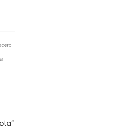
ecero
as
ota”