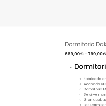
Dormitorio Da
669,00
€
-
799,00
Dormitori
Fabricado e
Acabado Rust
Dormitorio M
Se sirve mo
Gran acaba
Los Dormitor