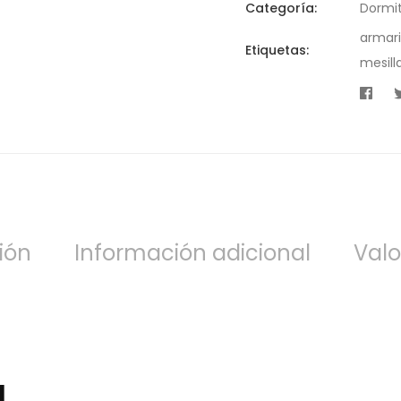
Categoría:
Dormit
armar
Etiquetas:
mesill
ión
Información adicional
Valo
a