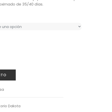
oximado de 35/40 días.
ITO
sa
orio Dakota