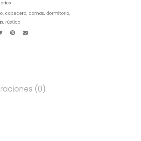
orios
io
,
cabecero
,
camas
,
dormitorio
,
as
,
rústico
raciones (0)