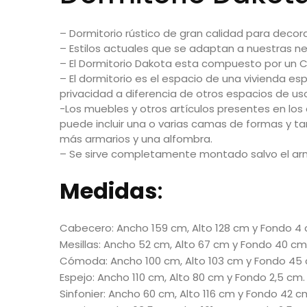
– Dormitorio rústico de gran calidad para deco
– Estilos actuales que se adaptan a nuestras n
– El Dormitorio Dakota esta compuesto por un C
– El dormitorio es el espacio de una vivienda e
privacidad a diferencia de otros espacios de u
-Los
muebles
y otros artículos presentes en los
puede incluir una o varias
camas
de formas y tam
más
armarios
y una
alfombra
.
– Se sirve completamente montado salvo el arm
Medidas
:
Cabecero: Ancho 159 cm, Alto 128 cm y Fondo 4 
Mesillas: Ancho 52 cm, Alto 67 cm y Fondo 40 cm
Cómoda: Ancho 100 cm, Alto 103 cm y Fondo 45 
Espejo: Ancho 110 cm, Alto 80 cm y Fondo 2,5 cm.
Sinfonier: Ancho 60 cm, Alto 116 cm y Fondo 42 c