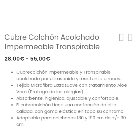
Mesas
Sofás
Auxiliar
Cubre Colchón Acolchado
Impermeable Transpirable
Dormitorios
Rango
28,00
€
-
55,00
€
ÚTILES
de
Cubrecolchón Impermeable y Transpirable
precios:
Tu cuenta
acolchado por ultrasonido y resistente a roces.
desde
Tejido Microfibra Extrasuave con tratamiento Aloe
Carro de la compra
28,00€
Vera (Protege de las alergias)
Absorbente, higiénico, ajustable y confortable.
hasta
Aviso Legal
El cubrecolchón tiene una confección de alta
55,00€
calidad, con goma elástica en todo su contorno.
Condiciones de compra
Adaptable para colchones 180 y 190 cm de +/- 30
cm.
Política de cookies