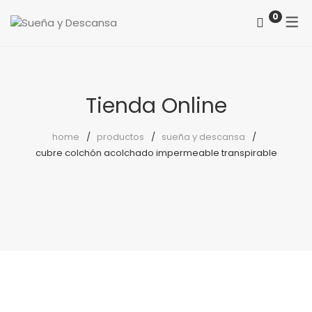
0
ACERCA DE NOSOTROS
CATEGORÍAS
COMO LOCALIZARNOS
Colchones
Tienda Online
PREGUNTAS FRECUENTES
Somieres
home
productos
sueña y descansa
cubre colchón acolchado impermeable transpirable
canapés
Almohadas
Protectores
Reposapiés
Sillones
Sillas