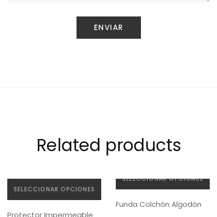
Related products
SELECCIONAR OPCIONES
SELECCIONAR OPCIONES
Este
Funda Colchón Algodón
Este
producto
Protector Impermeable
producto
tiene