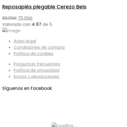
Reposapiés plegable Cerezo Beis
El
El
89,00
€
75,00
€
precio
precio
Valorado con
4.67
de 5
original
actual
era:
es:
Aviso legal
89,00€.
75,00€.
Condiciones de compra
Política de cookies
Preguntas frecuentes
Política de privacidad
Envíos y devoluciones
Síguenos en Facebook