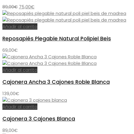
El
El
89,00
€
75,00
€
precio
precio
original
actual
era:
es:
Añadir al carrito
89,00€.
75,00€.
Reposapiés Plegable Natural Polipiel Beis
69,00
€
Añadir al carrito
Cajonera Ancha 3 Cajones Roble Blanca
139,00
€
Añadir al carrito
Cajonera 3 Cajones Blanca
89,00
€