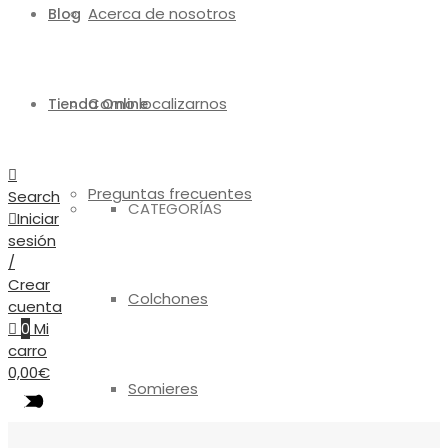
Acerca de nosotros
Blog
Como localizarnos
Tienda Online
Preguntas frecuentes
Search
CATEGORÍAS
Iniciar
sesión
/
Crear
Colchones
cuenta
0
Mi
carro
0,00
€
Somieres