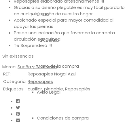
Reposapies elaborado artesanalmente !!!
Gracias a su diseño plegable es muy fácil guardarlo
en cualquier rincón de nuestro hogar
ÚTILES
Acolchado especial para mayor comodidad al
apoyar las piernas
Posee una inclinación que favorece la correcta
circulación sanguínea
Tu cuenta
Te Sorprenderá !!!
Sin existencias
Carro de la compra
Marca:
Sueña y Descansa
REF:
Reposapies Nogal Azul
Categoría:
Reposapiés
Etiquetas:
auxiliar
,
plegable
,
Reposapiés
Aviso Legal
Condiciones de compra