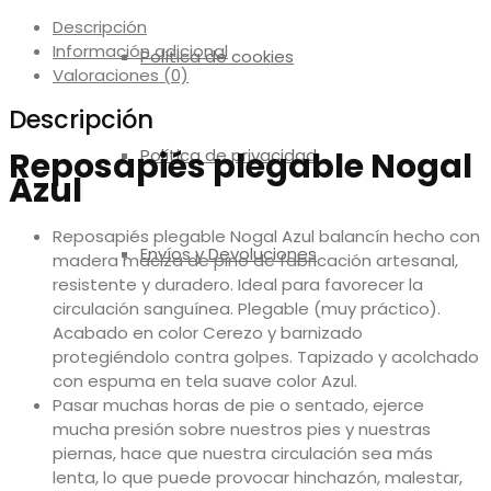
Descripción
Información adicional
Política de cookies
Valoraciones (0)
Descripción
Reposapiés plegable Nogal
Política de privacidad
Azul
Reposapiés plegable Nogal Azul balancín hecho con
Envíos y Devoluciones
madera maciza de pino de fabricación artesanal,
resistente y duradero. Ideal para favorecer la
circulación sanguínea. Plegable (muy práctico).
Acabado en color Cerezo y barnizado
protegiéndolo contra golpes. Tapizado y acolchado
con espuma en tela suave color Azul.
Pasar muchas horas de pie o sentado, ejerce
mucha presión sobre nuestros pies y nuestras
piernas, hace que nuestra circulación sea más
lenta, lo que puede provocar hinchazón, malestar,