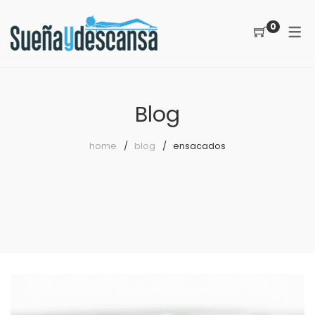
0
ACERCA DE NOSOTROS
CATEGORÍAS
COMO LOCALIZARNOS
Colchones
Blog
PREGUNTAS FRECUENTES
Somieres
home
blog
ensacados
canapés
Almohadas
Protectores
Reposapiés
Sillones
Sillas