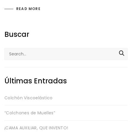
Política de privacidad
READ MORE
Envíos y Devoluciones
Buscar
Search
for:
Últimas Entradas
Colchón Viscoelástico
“Colchones de Muelles”
¡CAMA AUXILIAR, QUE INVENTO!