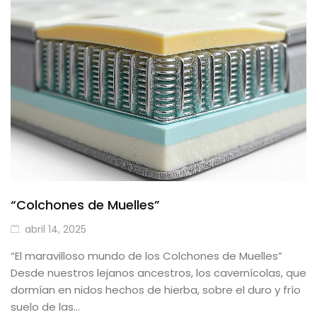
Mesas
Sofás
Auxiliar
Dormitorios
ÚTILES
Tu cuenta
“Colchones de Muelles”
Carro de la compra
abril 14, 2025
Aviso Legal
“El maravilloso mundo de los Colchones de Muelles”
Desde nuestros lejanos ancestros, los cavernícolas, que
Condiciones de compra
dormían en nidos hechos de hierba, sobre el duro y frío
Política de cookies
suelo de las…