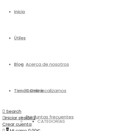
Inicio
Útiles
Acerca de nosotros
Blog
Como localizarnos
Tienda Online
Search
Preguntas frecuentes
Iniciar sesión /
CATEGORÍAS
Crear cuenta
0
Mi carro
0,00
€