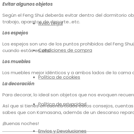
Evitar algunos objetos
Según el Feng Shui deberás evitar dentro del dormitorio o
trabajo, aparatos de deporte…etc.
Aviso Legal
Los espejos
Los espejos son uno de los puntos prohibidos del Feng Shui
Condiciones de compra
cuando estás en ella.
Los muebles
Los muebles mejor idénticos y a ambos lados de la cama cu
Política de cookies
La decoración
Para decorar, lo ideal son objetos que nos evoquen recuer
Política de privacidad
Así que si tienes en cuenta todos estos consejos, cuent
sabes que con Kamasana, además de un descanso reparad
¡Buenas noches!
Envíos y Devoluciones