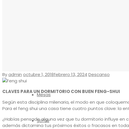
Reposapiés
Sillones
Sillas
By
admin
octubre 1, 2018
febrero 13, 2024
Descanso
CLAVES PARA UN DORMITORIO CON BUEN FENG-SHUI
Mesas
Según esta disciplina milenaria, el modo en que coloquemos
Para el feng shui una casa tiene cuatro puntos clave: la entr
¿Habías pensado alguna vez que tu dormitorio influye en 
Sofás
además dictamina tus próximos éxitos o fracasos en todas