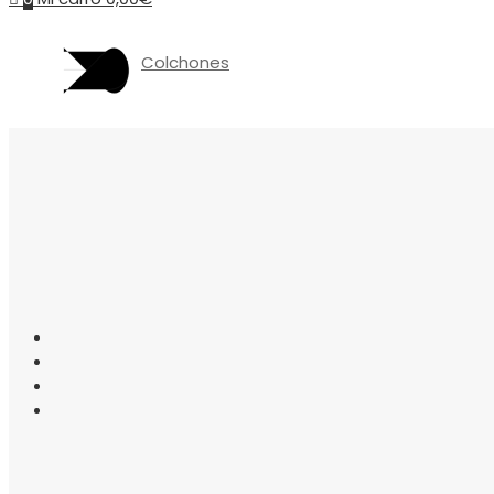
Colchones
Somieres
canapés
Almohadas
Protectores