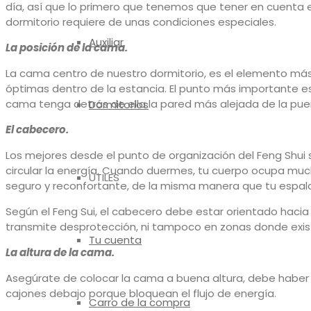
día, así que lo primero que tenemos que tener en cuenta e
dormitorio requiere de unas condiciones especiales.
Auxiliar
La posición de la cama.
La cama centro de nuestro dormitorio, es el elemento más
óptimas dentro de la estancia. El punto más importante es 
cama tenga detrás de ella la pared más alejada de la puer
Dormitorios
El cabecero.
Los mejores desde el punto de organización del Feng Shui 
circular la energía. Cuando duermes, tu cuerpo ocupa mu
ÚTILES
seguro y reconfortante, de la misma manera que tu espald
Según el Feng Sui, el cabecero debe estar orientado hacia
transmite desprotección, ni tampoco en zonas donde exista
Tu cuenta
La altura de la cama.
Asegúrate de colocar la cama a buena altura, debe haber 
cajones debajo porque bloquean el flujo de energía.
Carro de la compra